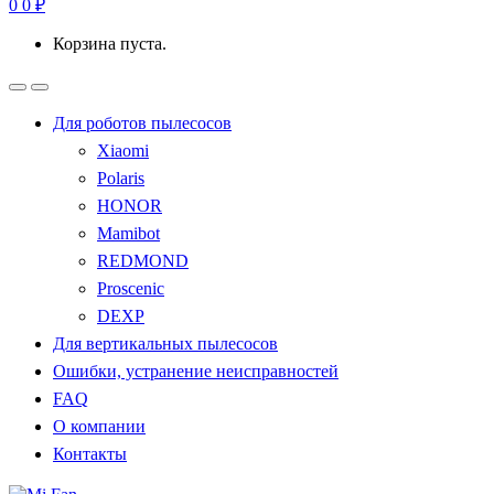
0
0
₽
Корзина пуста.
Для роботов пылесосов
Xiaomi
Polaris
HONOR
Mamibot
REDMOND
Proscenic
DEXP
Для вертикальных пылесосов
Ошибки, устранение неисправностей
FAQ
О компании
Контакты