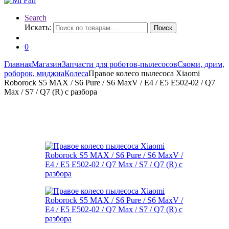
Search
Искать:
Поиск
0
Главная
Магазин
Запчасти для роботов-пылесосов
Сяоми, дрим,
роборок, миджиа
Колеса
Правое колесо пылесоса Xiaomi
Roborock S5 MAX / S6 Pure / S6 MaxV / E4 / E5 E502-02 / Q7
Max / S7 / Q7 (R) с разбора