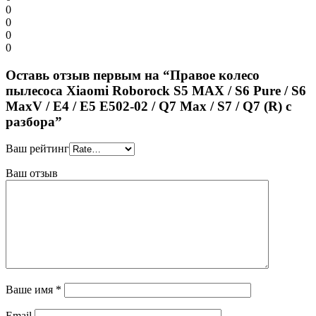
0
0
0
0
Оставь отзыв первым на “Правое колесо
пылесоса Xiaomi Roborock S5 MAX / S6 Pure / S6
MaxV / E4 / E5 E502-02 / Q7 Max / S7 / Q7 (R) с
разбора”
Ваш рейтинг
Ваш отзыв
Ваше имя
*
Email