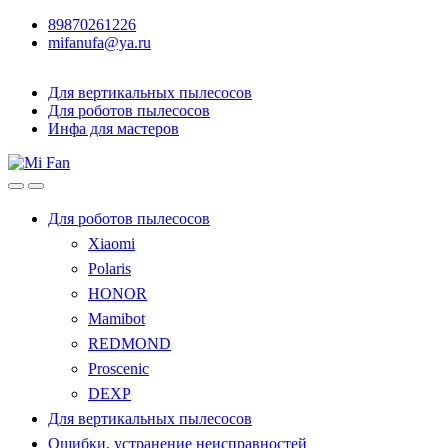
89870261226
mifanufa@ya.ru
Для вертикальных пылесосов
Для роботов пылесосов
Инфа для мастеров
Для роботов пылесосов
Xiaomi
Polaris
HONOR
Mamibot
REDMOND
Proscenic
DEXP
Для вертикальных пылесосов
Ошибки, устранение неисправностей