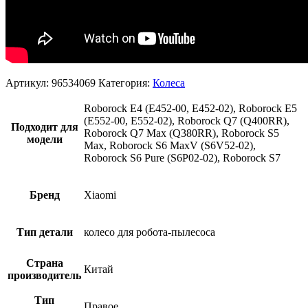
Артикул:
96534069
Категория:
Колеса
Roborock E4 (E452-00, E452-02), Roborock E5
(E552-00, E552-02), Roborock Q7 (Q400RR),
Подходит для
Roborock Q7 Max (Q380RR), Roborock S5
модели
Max, Roborock S6 MaxV (S6V52-02),
Roborock S6 Pure (S6P02-02), Roborock S7
Бренд
Xiaomi
Тип детали
колесо для робота-пылесоса
Страна
Китай
производитель
Тип
Правое