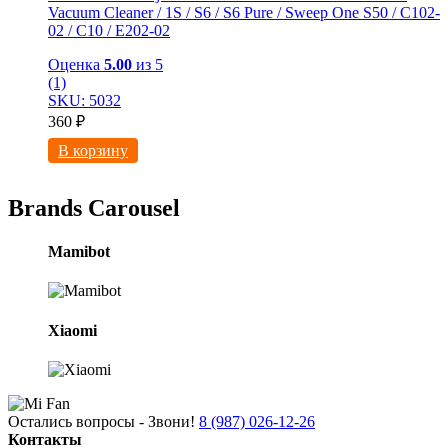
Vacuum Cleaner / 1S / S6 / S6 Pure / Sweep One S50 / C102-
02 / С10 / E202-02
Оценка
5.00
из 5
(1)
SKU: 5032
360
₽
В корзину
Brands Carousel
Mamibot
Xiaomi
Остались вопросы - Звони!
8 (987) 026-12-26
Контакты