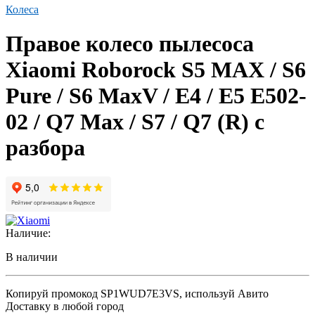
Колеса
Правое колесо пылесоса
Xiaomi Roborock S5 MAX / S6
Pure / S6 MaxV / E4 / E5 E502-
02 / Q7 Max / S7 / Q7 (R) с
разбора
Наличие:
В наличии
Копируй промокод
SP1WUD7E3VS
, используй Авито
Доставку в любой город