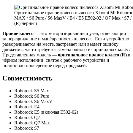
Оригинальное правое колесо пылесоса Xiaomi Mi Roboroc
MAX / S6 Pure / S6 MaxV / E4 / E5 E502-02 / Q7 Max / S7 /
(R) черный
Правое колесо
— это моторизированный узел, отвечающий
за передвижение и манёвренность пылесоса. Если устройство
разворачивается на месте, застревает или выдает ошибку
движения, часто требуется замена одного из приводных колёс.
Представленная модель —
оригинальное правое колесо (R)
в
чёрном исполнении, снятое с рабочего устройства и
полностью проверенное перед продажей.
Совместимость
Roborock S5 Max
Roborock S6 Pure
Roborock S6 MaxV
Roborock E4
Roborock E5 (включая E502-02)
Roborock Q7
Roborock Q7 Max
Roborock S7