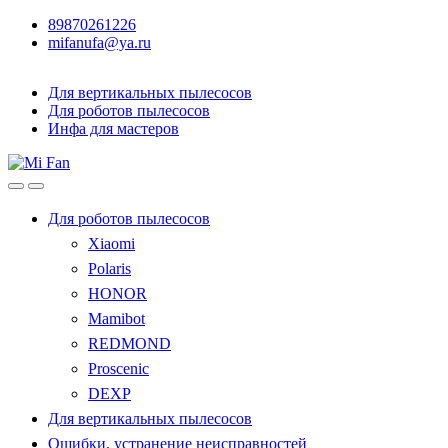
89870261226
mifanufa@ya.ru
Для вертикальных пылесосов
Для роботов пылесосов
Инфа для мастеров
Для роботов пылесосов
Xiaomi
Polaris
HONOR
Mamibot
REDMOND
Proscenic
DEXP
Для вертикальных пылесосов
Ошибки, устранение неисправностей