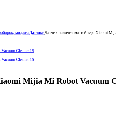
роборок, миджиа
Датчики
Датчик наличия контейнера Xiaomi Miji
aomi Mijia Mi Robot Vacuum C