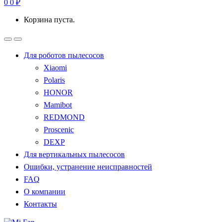
0
0
₽
Корзина пуста.
Для роботов пылесосов
Xiaomi
Polaris
HONOR
Mamibot
REDMOND
Proscenic
DEXP
Для вертикальных пылесосов
Ошибки, устранение неисправностей
FAQ
О компании
Контакты