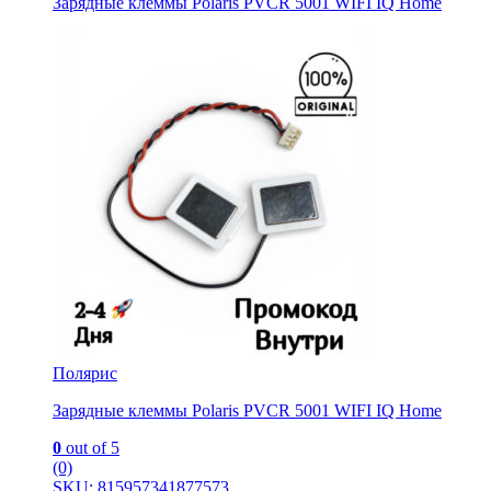
Зарядные клеммы Pоlaris PVCR 5001 WIFI IQ Нome
Полярис
Зарядные клеммы Pоlaris PVCR 5001 WIFI IQ Нome
0
out of 5
(0)
SKU: 815957341877573