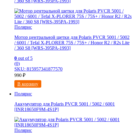
/ 360 S8 [WRS-395PA-1993]
Полярис
Мотор центральной щетки для Polaris PVCR 5001 / 5002
/ 6001 / Tefal X-PLORER 75S / 75S+ / Honor R2 / R2s Litе
/ 360 S8 [WRS-395PA-1993]
0
out of 5
(0)
SKU: 815957341877570
990
₽
В корзину
Полярис
Аккумулятор для Polaris PVCR 5001 / 5002 / 6001
[INR18650F9M-4S1P]
Полярис