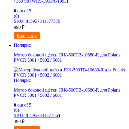
/ 360 S8 [WRS-395PA-1993]
0
out of 5
(0)
SKU: 815957341877570
990
₽
В корзину
Полярис
Мотор боковой щётки JRK-500TB-10680-R для Polaris
PVCR 5001 / 5002 / 6001
Полярис
Мотор боковой щётки JRK-500TB-10680-R для Polaris
PVCR 5001 / 5002 / 6001
0
out of 5
(0)
SKU: 815957341877564
390
₽