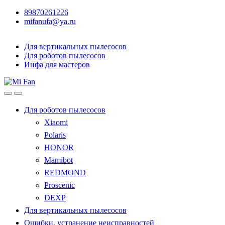
89870261226
mifanufa@ya.ru
Для вертикальных пылесосов
Для роботов пылесосов
Инфа для мастеров
Для роботов пылесосов
Xiaomi
Polaris
HONOR
Mamibot
REDMOND
Proscenic
DEXP
Для вертикальных пылесосов
Ошибки, устранение неисправностей