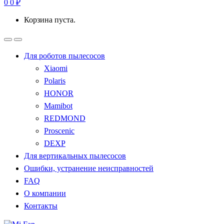
0
0
₽
Корзина пуста.
Для роботов пылесосов
Xiaomi
Polaris
HONOR
Mamibot
REDMOND
Proscenic
DEXP
Для вертикальных пылесосов
Ошибки, устранение неисправностей
FAQ
О компании
Контакты