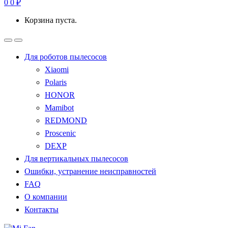
0
0
₽
Корзина пуста.
Для роботов пылесосов
Xiaomi
Polaris
HONOR
Mamibot
REDMOND
Proscenic
DEXP
Для вертикальных пылесосов
Ошибки, устранение неисправностей
FAQ
О компании
Контакты