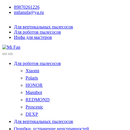
89870261226
mifanufa@ya.ru
Для вертикальных пылесосов
Для роботов пылесосов
Инфа для мастеров
Для роботов пылесосов
Xiaomi
Polaris
HONOR
Mamibot
REDMOND
Proscenic
DEXP
Для вертикальных пылесосов
Ошибки, устранение неисправностей