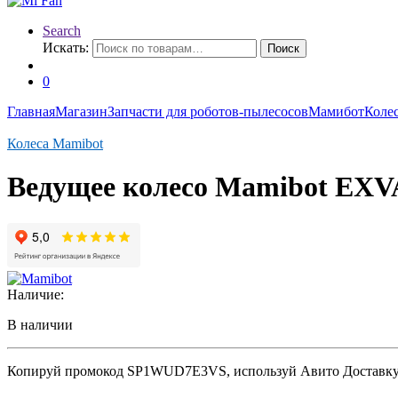
Search
Искать:
Поиск
0
Главная
Магазин
Запчасти для роботов-пылесосов
Мамибот
Коле
Колеса Mamibot
Ведущее колесо Mamibot EXV
Наличие:
В наличии
Копируй промокод
SP1WUD7E3VS
, используй Авито Доставк