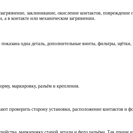
загрязнение, заклинивание, окисление контактов, повреждение 
, а в контакте или механическом загрязнении.
 показана одна деталь, дополнительные винты, фильтры, щётки,
орму, маркировку, разъём и крепления.
гают проверить сторону установки, расположение контактов и ф
тройства, маркировку старой детали и фото разъёма. Так проще 