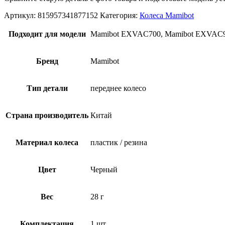
Артикул:
815957341877152
Категория:
Колеса Mamibot
Подходит для модели
Mamibot EXVAC700, Mamibot EXVAC
Бренд
Mamibot
Тип детали
переднее колесо
Страна производитель
Китай
Материал колеса
пластик / резина
Цвет
Черный
Вес
28 г
Комплектация
1 шт