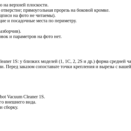
 на верхней плоскости.
отверстие; прямоугольная прорезь на боковой кромке.
дписи на фото не читаемы).
щие и посадочные места по периметру.
азборчив).
ок и параметров на фото нет.
ner 1S: у близких моделей (1, 1C, 2, 2S и др.) форма средней ч
. Перед заказом сопоставьте точки крепления и вырезы с ваше
bot Vacuum Cleaner 1S.
го внешнего вида.
и сборку.