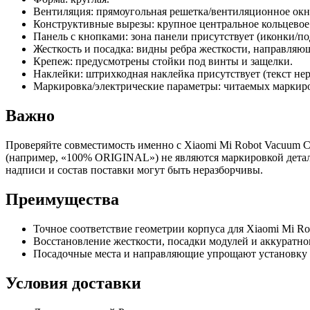
Вентиляция: прямоугольная решетка/вентиляционное окно
Конструктивные вырезы: крупное центральное кольцевое 
Панель с кнопками: зона панели присутствует (иконки/по
Жесткость и посадка: видны ребра жесткости, направляю
Крепеж: предусмотрены стойки под винты и защелки.
Наклейки: штрихкодная наклейка присутствует (текст нер
Маркировка/электрические параметры: читаемых маркиров
Важно
Проверяйте совместимость именно с Xiaomi Mi Robot Vacuum Clea
(например, «100% ORIGINAL») не являются маркировкой детали
надписи и состав поставки могут быть неразборчивы.
Преимущества
Точное соответствие геометрии корпуса для Xiaomi Mi Ro
Восстановление жесткости, посадки модулей и аккуратно
Посадочные места и направляющие упрощают установку 
Условия доставки