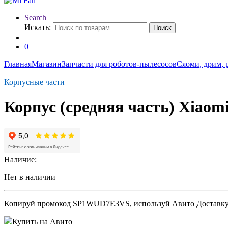
Search
Искать:
Поиск
0
Главная
Магазин
Запчасти для роботов-пылесосов
Сяоми, дрим, 
Корпусные части
Корпус (средняя часть) Xiaom
Наличие:
Нет в наличии
Копируй промокод
SP1WUD7E3VS
, используй Авито Доставк
Купить на Авито