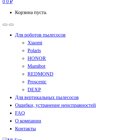
0
0
₽
Корзина пуста.
Для роботов пылесосов
Xiaomi
Polaris
HONOR
Mamibot
REDMOND
Proscenic
DEXP
Для вертикальных пылесосов
Ошибки, устранение неисправностей
FAQ
О компании
Контакты