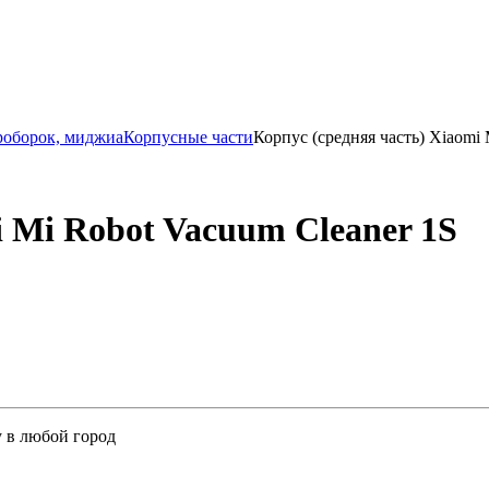
роборок, миджиа
Корпусные части
Корпус (средняя часть) Xiaomi 
i Mi Robot Vacuum Cleaner 1S
у в любой город