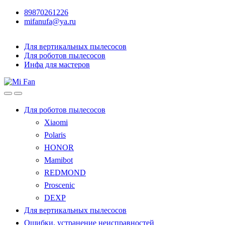
89870261226
mifanufa@ya.ru
Для вертикальных пылесосов
Для роботов пылесосов
Инфа для мастеров
Для роботов пылесосов
Xiaomi
Polaris
HONOR
Mamibot
REDMOND
Proscenic
DEXP
Для вертикальных пылесосов
Ошибки, устранение неисправностей