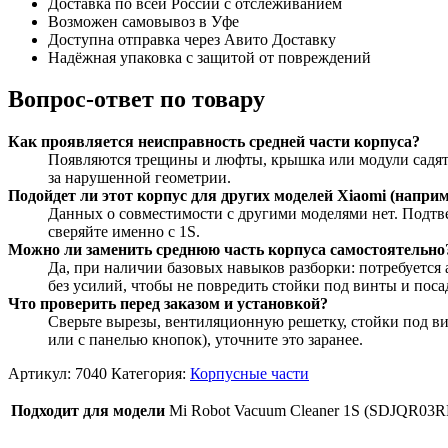
Доставка по всей России с отслеживанием
Возможен самовывоз в Уфе
Доступна отправка через Авито Доставку
Надёжная упаковка с защитой от повреждений
Вопрос-ответ по товару
Как проявляется неисправность средней части корпуса?
Появляются трещины и люфты, крышка или модули садятся
за нарушенной геометрии.
Подойдет ли этот корпус для других моделей Xiaomi (наприм
Данных о совместимости с другими моделями нет. Подтве
сверяйте именно с 1S.
Можно ли заменить среднюю часть корпуса самостоятельно
Да, при наличии базовых навыков разборки: потребуется
без усилий, чтобы не повредить стойки под винты и поса
Что проверить перед заказом и установкой?
Сверьте вырезы, вентиляционную решетку, стойки под вин
или с панелью кнопок), уточните это заранее.
Артикул:
7040
Категория:
Корпусные части
Подходит для модели
Mi Robot Vacuum Cleaner 1S (SDJQR03R