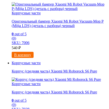
Корпусные части
Оригинальный бампер Xiaomi Mi Robot Vacuum-Mop P
(Mijia LDS) (деталь с разбора) черный
0
out of 5
(0)
SKU: 7006
540
₽
В корзину
Корпусные части
Корпус (средняя часть) Xiaomi Mi Roborock S6 Pure
Корпусные части
Корпус (средняя часть) Xiaomi Mi Roborock S6 Pure
0
out of 5
(0)