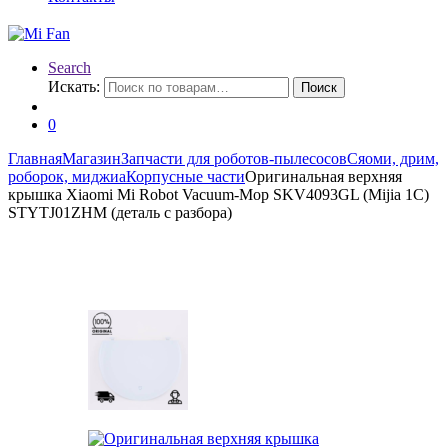
Search
Искать:
Поиск
0
Главная
Магазин
Запчасти для роботов-пылесосов
Сяоми, дрим,
роборок, миджиа
Корпусные части
Оригинальная верхняя
крышка Xiaomi Mi Robot Vacuum-Mop SKV4093GL (Mijia 1C)
STYTJ01ZHM (деталь с разбора)