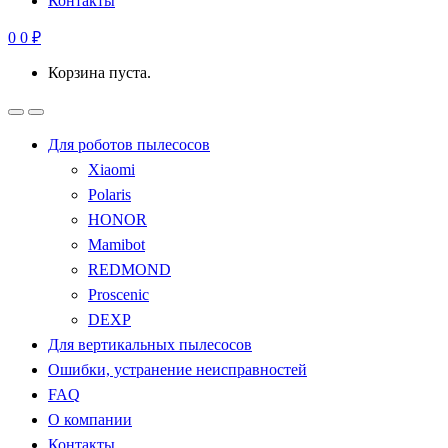
Контакты
0
0
₽
Корзина пуста.
Для роботов пылесосов
Xiaomi
Polaris
HONOR
Mamibot
REDMOND
Proscenic
DEXP
Для вертикальных пылесосов
Ошибки, устранение неисправностей
FAQ
О компании
Контакты