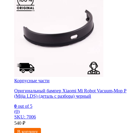
Корпусные части
Оригинальный бампер Xiaomi Mi Robot Vacuum-Mop P
(Mijia LDS) (деталь с разбора) черный
0
out of 5
(0)
SKU: 7006
540
₽
В корзину