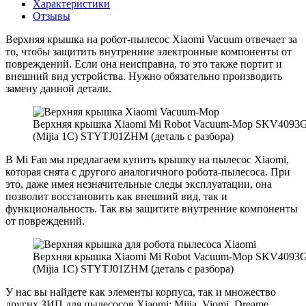
Характеристики
Отзывы
Верхняя крышка на робот-пылесос Xiaomi Vacuum отвечает за
то, чтобы защитить внутренние электронные компоненты от
повреждений. Если она неисправна, то это также портит и
внешний вид устройства. Нужно обязательно производить
замену данной детали.
Верхняя крышка Xiaomi Mi Robot Vacuum-Mop SKV4093
(Mijia 1C) STYTJ01ZHM (деталь с разбора)
В Mi Fan мы предлагаем купить крышку на пылесос Xiaomi,
которая снята с другого аналогичного робота-пылесоса. При
это, даже имея незначительные следы эксплуатации, она
позволит восстановить как внешний вид, так и
функциональность. Так вы защитите внутренние компоненты
от повреждений.
Верхняя крышка Xiaomi Mi Robot Vacuum-Mop SKV4093
(Mijia 1C) STYTJ01ZHM (деталь с разбора)
У нас вы найдете как элементы корпуса, так и множество
других ЗИП для пылесосов Xiaomi: Mijia, Viomi, Dreame,