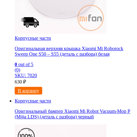
Корпусные части
Оригинальная верхняя крышка Xiaomi Mi Roborock
Sweep One S50 – S55 (деталь с разбора) белая
0
out of 5
(0)
SKU: 7020
630
₽
В корзину
Корпусные части
Оригинальный бампер Xiaomi Mi Robot Vacuum-Mop P
(Mijia LDS) (деталь с разбора) черный