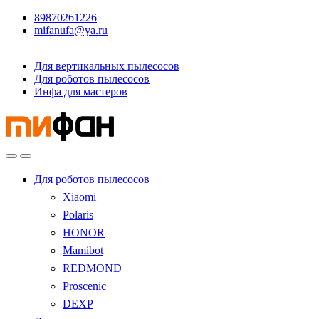
89870261226
mifanufa@ya.ru
Для вертикальных пылесосов
Для роботов пылесосов
Инфа для мастеров
Для роботов пылесосов
Xiaomi
Polaris
HONOR
Mamibot
REDMOND
Proscenic
DEXP