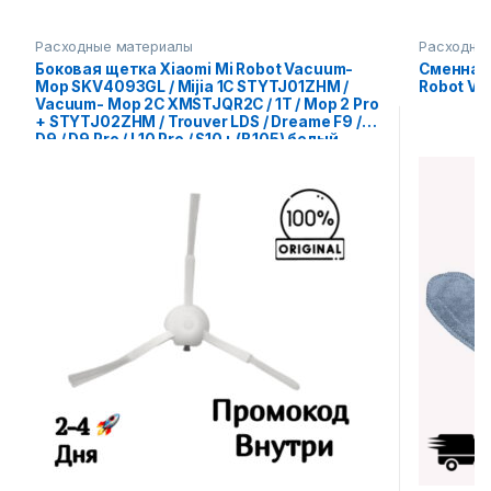
Расходные материалы
Расходны
Боковая щетка Xiaomi Mi Robot Vacuum-
Сменная 
Mop SKV4093GL / Mijia 1C STYTJ01ZHM /
Robot V
Vacuum- Mop 2C XMSTJQR2C / 1T / Mop 2 Pro
+ STYTJ02ZHM / Trouver LDS / Dreame F9 /
D9 / D9 Pro / L10 Pro / S10+ (B105) белый