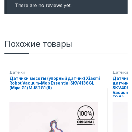
There are no reviews yet.
Похожие товары
Датчики
Датчики
Датчики высоты (упорный датчик) Xiaomi
Датчик 
Robot Vacuum-Mop Essential SKV4136GL
датчик X
(Mijia G1) MJSTG1 (R)
SKV4093G
Vacuum- 
F9 (L)