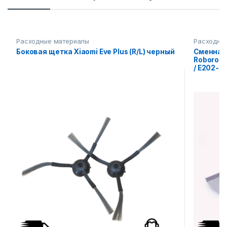
Расходные материалы
Расходны
Боковая щетка Xiaomi Eve Plus (R/L) черный
Сменная 
Roborock 
/ E202-02