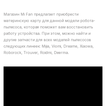
Магазин Mi Fan предлагает приобрести
материнскую карту для данной модели робота-
пылесоса, которая поможет вам восстановить
работу устройства. При этом, можно найти и
другие запчасти для всех моделей пылесосов
следующих линеек: Mijia, Viomi, Dreame, Xiaowa,
Roborock, Trouver, Roidmi, Deerma.