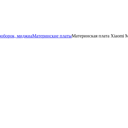
роборок, миджиа
Материнские платы
Материнская плата Xiaomi 