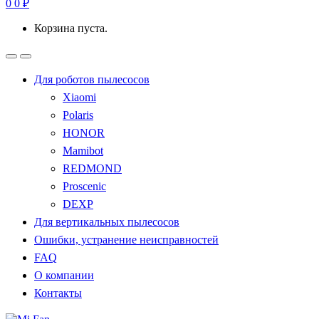
0
0
₽
Корзина пуста.
Для роботов пылесосов
Xiaomi
Polaris
HONOR
Mamibot
REDMOND
Proscenic
DEXP
Для вертикальных пылесосов
Ошибки, устранение неисправностей
FAQ
О компании
Контакты