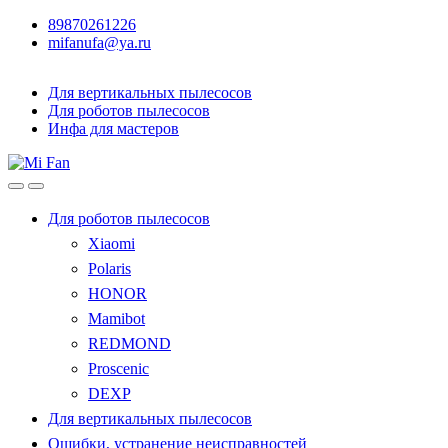
89870261226
mifanufa@ya.ru
Для вертикальных пылесосов
Для роботов пылесосов
Инфа для мастеров
Для роботов пылесосов
Xiaomi
Polaris
HONOR
Mamibot
REDMOND
Proscenic
DEXP
Для вертикальных пылесосов
Ошибки, устранение неисправностей