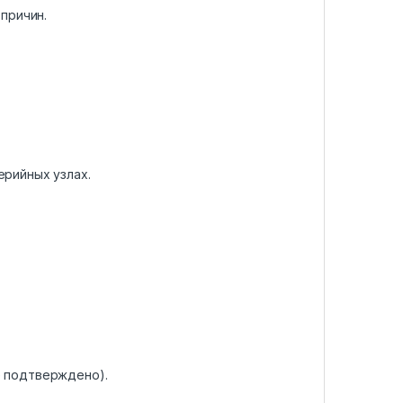
причин.
ерийных узлах.
е подтверждено).