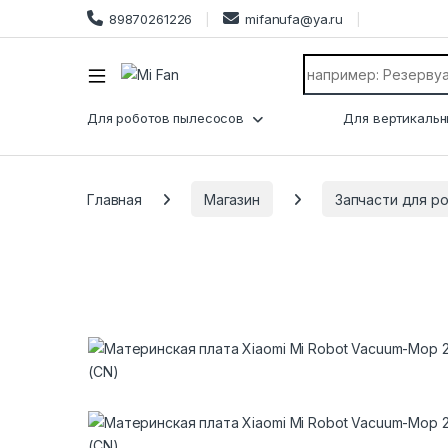
89870261226
mifanufa@ya.ru
Search for:
Для роботов пылесосов
Для вертикальн
Главная
Магазин
Запчасти для р