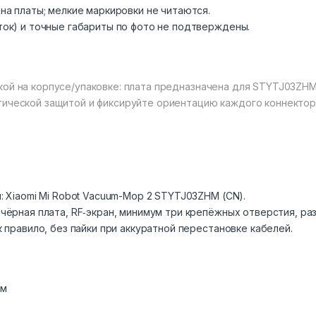
на платы; мелкие маркировки не читаются.
ок) и точные габариты по фото не подтверждены.
кой на корпусе/упаковке: плата предназначена для STYTJ03ZH
тической защитой и фиксируйте ориентацию каждого коннектор
: Xiaomi Mi Robot Vacuum-Mop 2 STYTJ03ZHM (CN).
чёрная плата, RF‑экран, минимум три крепёжных отверстия, ра
 правило, без пайки при аккуратной перестановке кабелей.
ем