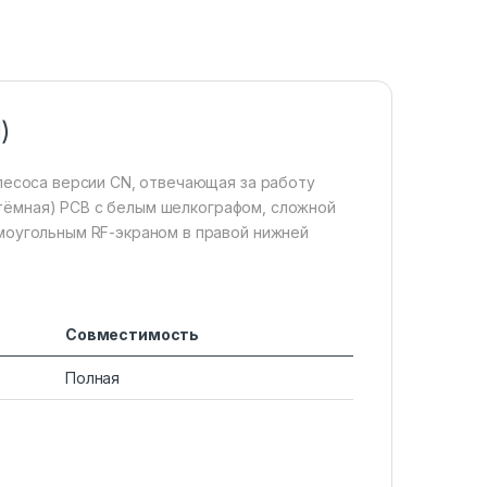
)
лесоса версии CN, отвечающая за работу
 (тёмная) PCB с белым шелкографом, сложной
моугольным RF-экраном в правой нижней
Совместимость
Полная