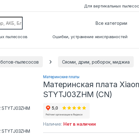
Для вертикальных пылесо
ых пылесосов
Ошибки, устранение неисправностей
оботов-пылесосов
Сяоми, дрим, роборок, миджиа
Материнские платы
Материнская плата Xiao
STYTJ03ZHM (CN)
Наличие:
Нет в наличии