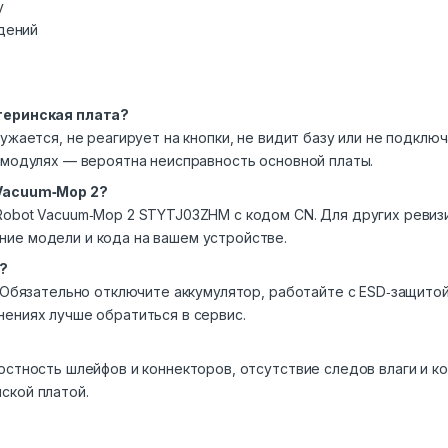
у
дений
теринская плата?
ужается, не реагирует на кнопки, не видит базу или не подкл
 модулях — вероятна неисправность основной платы.
 Vacuum‑Mop 2?
Robot Vacuum‑Mop 2 STYTJ03ZHM с кодом CN. Для других ревиз
ие модели и кода на вашем устройстве.
?
. Обязательно отключите аккумулятор, работайте с ESD‑защито
ениях лучше обратиться в сервис.
остность шлейфов и коннекторов, отсутствие следов влаги и ко
ской платой.