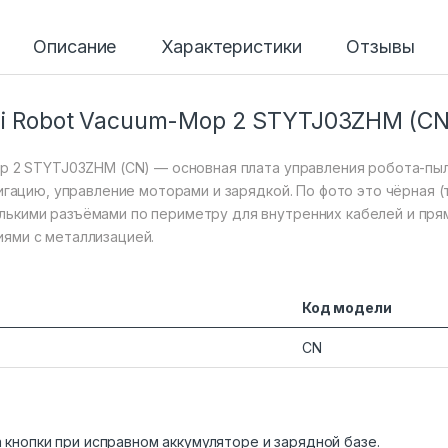
Описание
Характеристики
Отзывы
Mi Robot Vacuum-Mop 2 STYTJ03ZHM (CN
op 2 STYTJ03ZHM (CN) — основная плата управления робота-пы
вигацию, управление моторами и зарядкой. По фото это чёрная
лькими разъёмами по периметру для внутренних кабелей и пря
ями с металлизацией.
Код модели
CN
 кнопки при исправном аккумуляторе и зарядной базе.