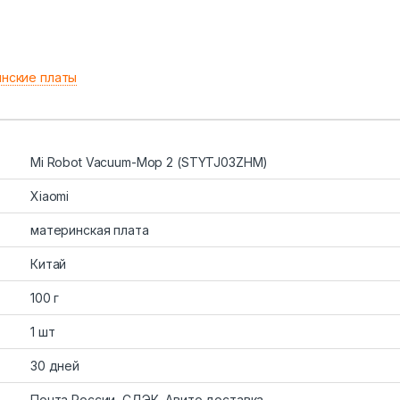
нские платы
Mi Robot Vacuum-Mop 2 (STYTJ03ZHM)
Xiaomi
материнская плата
Китай
100 г
1 шт
30 дней
Почта России, СДЭК, Авито доставка