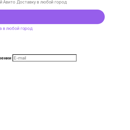
уй Авито Доставку в любой город
а в любой город
плении