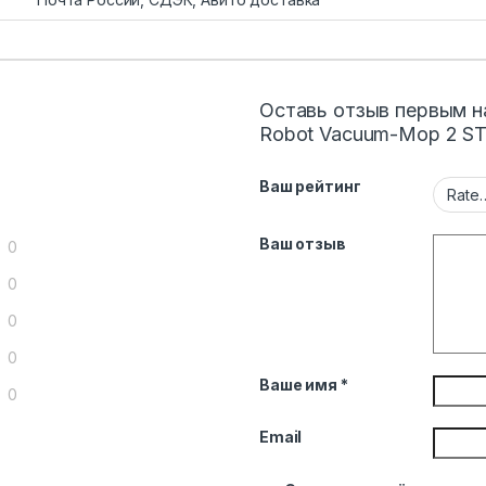
Оставь отзыв первым н
Robot Vacuum-Mop 2 S
Ваш рейтинг
Ваш отзыв
0
0
0
0
Ваше имя
*
0
Email