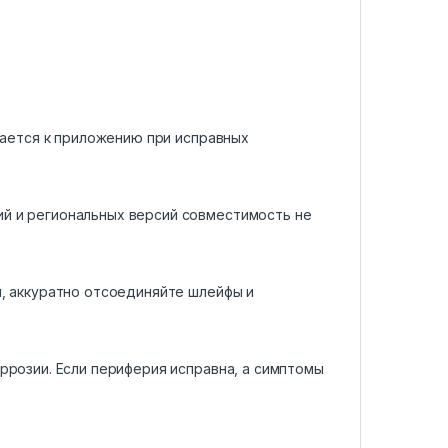
ючается к приложению при исправных
ий и региональных версий совместимость не
й, аккуратно отсоединяйте шлейфы и
ррозии. Если периферия исправна, а симптомы