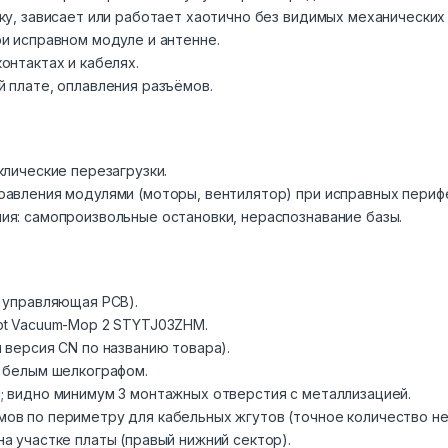
ку, зависает или работает хаотично без видимых механических 
ри исправном модуле и антенне.
онтактах и кабелях.
й плате, оплавления разъёмов.
клические перезагрузки.
равления модулями (моторы, вентилятор) при исправных периф
ия: самопроизвольные остановки, нераспознавание базы.
я управляющая PCB).
ot Vacuum-Mop 2 STYTJ03ZHM.
 версия CN по названию товара).
с белым шелкографом.
; видно минимум 3 монтажных отверстия с металлизацией.
мов по периметру для кабельных жгутов (точное количество н
а участке платы (правый нижний сектор).