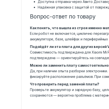
Доступна отправка через Авито Доставк
Надёжная упаковка с защитой от повреж
Вопрос-ответ по товару
Как понять, что вышла из строя именно ма
Если робот не включается, циклично перезагр
аккумуляторе, базе, шлейфах и периферийных
Подойдёт ли эта плата для других версий
Совместимость подтверждена для Xiaomi Mi 
подтверждена — ориентируйтесь на совпаден
Можно ли заменить плату самостоятельно
Да, при наличии опыта разборки электроники
фиксируйте расположение разъёмов. При сомн
Что проверить перед заменой платы?
Проверьте аккумулятор и зарядную базу, цел
сохраняются — вероятна проблема с материн