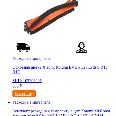
Расходные материалы
Основная щетка Xiaomi Roidmi EVE Plus / Lydsto R1 /
R1D
SKU: 105203205
630
₽
В корзину
Расходные материалы
Комплект расходных комплектующих Xiaomi Mi Robot
Vacuum-Mop SKV4093GL (Mijia 1C) STYTJ01ZHM /