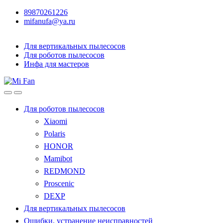
89870261226
mifanufa@ya.ru
Для вертикальных пылесосов
Для роботов пылесосов
Инфа для мастеров
Для роботов пылесосов
Xiaomi
Polaris
HONOR
Mamibot
REDMOND
Proscenic
DEXP
Для вертикальных пылесосов
Ошибки, устранение неисправностей