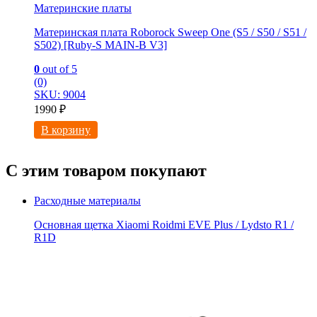
Материнские платы
Материнская плата Roborock Sweep One (S5 / S50 / S51 /
S502) [Ruby-S MAIN-B V3]
0
out of 5
(0)
SKU: 9004
1990
₽
В корзину
С этим товаром покупают
Расходные материалы
Основная щетка Xiaomi Roidmi EVE Plus / Lydsto R1 /
R1D