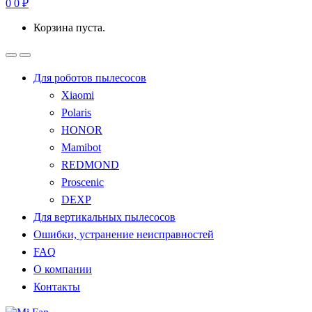
0
0
₽
Корзина пуста.
Для роботов пылесосов
Xiaomi
Polaris
HONOR
Mamibot
REDMOND
Proscenic
DEXP
Для вертикальных пылесосов
Ошибки, устранение неисправностей
FAQ
О компании
Контакты