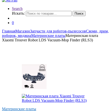
Search
Искать:
Поиск
0
Главная
Магазин
Запчасти для роботов-пылесосов
Сяоми, дрим,
роборок, миджиа
Материнские платы
Материнская плата
Xiaomi Trouver Robot LDS Vacuum-Mop Finder (RLS3)
Материнские платы