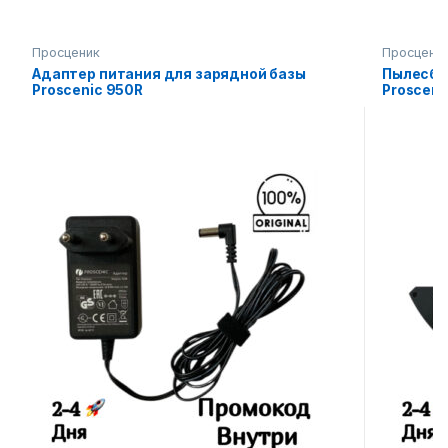
Просценик
Просцени
Адаптер питания для зарядной базы
Пылесбо
Proscenic 950R
Prosceni