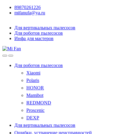
89870261226
mifanufa@ya.ru
Для вертикальных пылесосов
Для роботов пылесосов
Инфа для мастеров
Для роботов пылесосов
Xiaomi
Polaris
HONOR
Mamibot
REDMOND
Proscenic
DEXP
Для вертикальных пылесосов
Ошибки, устранение неисправностей