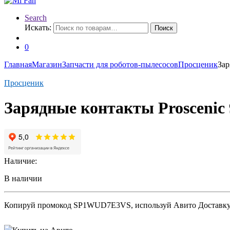
Search
Искать:
Поиск
0
Главная
Магазин
Запчасти для роботов-пылесосов
Просценик
Зар
Просценик
Зарядные контакты Proscenic
Наличие:
В наличии
Копируй промокод
SP1WUD7E3VS
, используй Авито Доставк