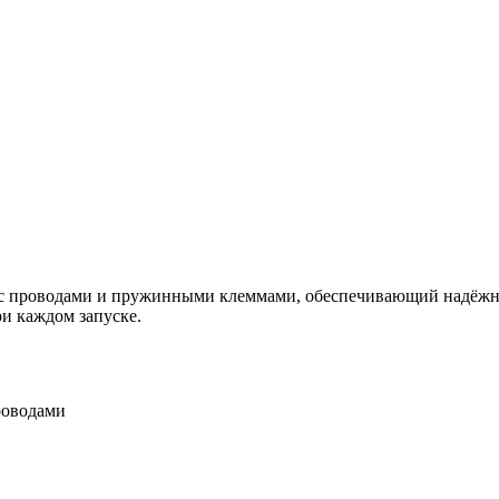
 проводами и пружинными клеммами, обеспечивающий надёжное 
ри каждом запуске.
роводами