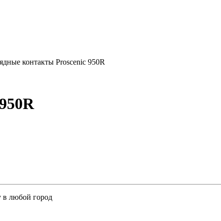
ядные контакты Proscenic 950R
 950R
у в любой город