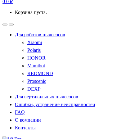
0
0
₽
Корзина пуста.
Для роботов пылесосов
Xiaomi
Polaris
HONOR
Mamibot
REDMOND
Proscenic
DEXP
Для вертикальных пылесосов
Ошибки, устранение неисправностей
FAQ
О компании
Контакты