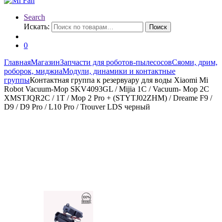
Search
Искать:
Поиск
0
Главная
Магазин
Запчасти для роботов-пылесосов
Сяоми, дрим,
роборок, миджиа
Модули, динамики и контактные
группы
Контактная группа к резервуару для воды Xiaomi Mi
Robot Vacuum-Mop SKV4093GL / Mijia 1C / Vacuum- Mop 2C
XMSTJQR2C / 1T / Mop 2 Pro + (STYTJ02ZHM) / Dreame F9 /
D9 / D9 Pro / L10 Pro / Trouver LDS черный