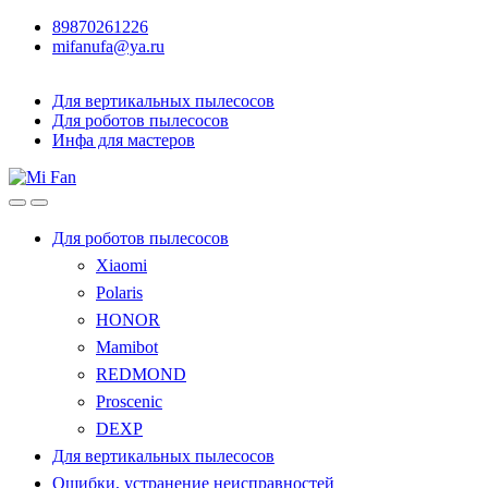
89870261226
mifanufa@ya.ru
Для вертикальных пылесосов
Для роботов пылесосов
Инфа для мастеров
Для роботов пылесосов
Xiaomi
Polaris
HONOR
Mamibot
REDMOND
Proscenic
DEXP
Для вертикальных пылесосов
Ошибки, устранение неисправностей