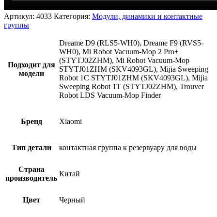
Артикул:
4033
Категория:
Модули, динамики и контактные
группы
Dreame D9 (RLS5-WH0), Dreame F9 (RVS5-
WH0), Mi Robot Vacuum-Mop 2 Pro+
(STYTJ02ZHM), Mi Robot Vacuum-Mop
Подходит для
STYTJ01ZHM (SKV4093GL), Mijia Sweeping
модели
Robot 1C STYTJ01ZHM (SKV4093GL), Mijia
Sweeping Robot 1T (STYTJ02ZHM), Trouver
Robot LDS Vacuum-Mop Finder
Бренд
Xiaomi
Тип детали
контактная группа к резервуару для воды
Страна
Китай
производитель
Цвет
Черный