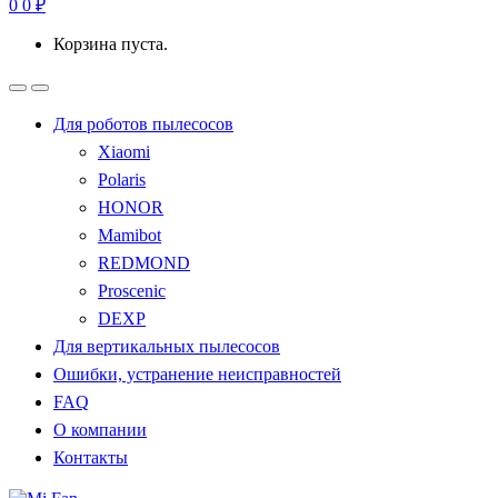
0
0
₽
Корзина пуста.
Для роботов пылесосов
Xiaomi
Polaris
HONOR
Mamibot
REDMOND
Proscenic
DEXP
Для вертикальных пылесосов
Ошибки, устранение неисправностей
FAQ
О компании
Контакты