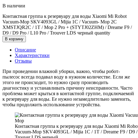
В наличии
Контактная группа к резервуару для воды Xiaomi Mi Robot
Vacuum-Mop SKV4093GL / Mijia 1C / Vacuum- Mop 2C
XMSTJQR2C / 1T / Mop 2 Pro + (STYTJ02ZHM) / Dreame F9 /
D9 / D9 Pro / L10 Pro / Trouver LDS черный quantity
В корзину
Описание
Характеристики
Отзывы
При проведении влажной уборки, важно, чтобы робот-
пылесос всегда подавал воду в нужном количестве. Если же
этого не происходит, то нужно сразу производить
диагностику и устанавливать причину неисправности. Часто
проблема может крыться в контактной группе, подключаемой
к резервуару для воды. Ее нужно незамедлительно заменить,
чтобы продолжить использование устройства.
Контактная группа к резервуару для воды Xiaomi Mi Robo
Vacuum-Mop SKV4093GL / Mijia 1C / 1T / Dreame F9 / D9 /
Trouver LDS черный