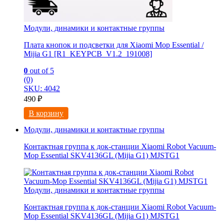
Модули, динамики и контактные группы
Плата кнопок и подсветки для Xiaomi Mop Essential /
Mijia G1 [R1_KEYPCB_V1.2_191008]
0
out of 5
(0)
SKU: 4042
490
₽
В корзину
Модули, динамики и контактные группы
Контактная группа к док-станции Xiaomi Robot Vacuum-
Mop Essential SKV4136GL (Mijia G1) MJSTG1
Модули, динамики и контактные группы
Контактная группа к док-станции Xiaomi Robot Vacuum-
Mop Essential SKV4136GL (Mijia G1) MJSTG1