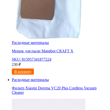
Расходные материалы
Мешок для пыли Mamibot CRAFT X
SKU: 815957341877224
230
₽
В корзину
Расходные материалы
Фильтр Xiaomi Deerma VC20 Plus Cordless Vacuum
Cleaner