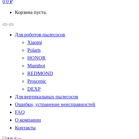
0
0
₽
Корзина пуста.
Для роботов пылесосов
Xiaomi
Polaris
HONOR
Mamibot
REDMOND
Proscenic
DEXP
Для вертикальных пылесосов
Ошибки, устранение неисправностей
FAQ
О компании
Контакты