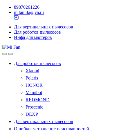
89870261226
mifanufa@ya.ru
Для вертикальных пылесосов
Для роботов пылесосов
Инфа для мастеров
Для роботов пылесосов
Xiaomi
Polaris
HONOR
Mamibot
REDMOND
Proscenic
DEXP
Для вертикальных пылесосов
Ошибки, устранение неисправностей