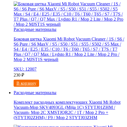
Расходные материалы
Боковая щетка Xiaomi Mi Robot Vacuum Cleaner / 1S / S6 /
S6 Pure / S6 MaxV / S5 / S50 / S51 / S55 / S502 / S5 Max /
S4 / E4 / E25 / E35 / C10 / T6 / T60 / T65 / S7 / T7S / T7
Plus / Q7 / Q7 Max / Lydsto R1 / Mop 2 Lite / Mop 2 Pro /
Mop 2 MJST1S черный
SKU: 12007
230
₽
В корзину
Расходные материалы
Комплект расходных комплектующих Xiaomi Mi Robot
Vacuum-Mop SKV4093GL (Mijia 1C) STYTJ01ZHM /
Vacuum- Mop 2C XMSTJQR2C / 1T / Mop 2 Pro +
(STYTJ02ZHM) / F9 / Mop 2 STYTJ03ZHM