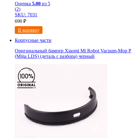
Оценка
5.00
из 5
(2)
SKU: 7031
690
₽
В корзину
Корпусные части
Оригинальный бампер Xiaomi Mi Robot Vacuum-Mop P
(Mijia LDS) (деталь с разбора) черный