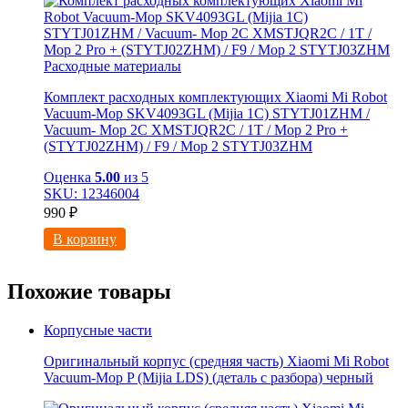
Расходные материалы
Комплект расходных комплектующих Xiaomi Mi Robot
Vacuum-Mop SKV4093GL (Mijia 1C) STYTJ01ZHM /
Vacuum- Mop 2C XMSTJQR2C / 1T / Mop 2 Pro +
(STYTJ02ZHM) / F9 / Mop 2 STYTJ03ZHM
Оценка
5.00
из 5
SKU: 12346004
990
₽
В корзину
Похожие товары
Корпусные части
Оригинальный корпус (средняя часть) Xiaomi Mi Robot
Vacuum-Mop P (Mijia LDS) (деталь с разбора) черный