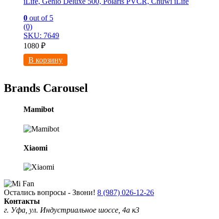
iLife, Genio Deluxe 500, Polaris PVCR, Chuwi iLife
0
out of 5
(0)
SKU: 7649
1080
₽
В корзину
Brands Carousel
Mamibot
Xiaomi
Остались вопросы - Звони!
8 (987) 026-12-26
Контакты
г. Уфа, ул. Индустриальное шоссе, 4а к3