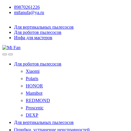
89870261226
mifanufa@ya.ru
Для вертикальных пылесосов
Для роботов пылесосов
Инфа для мастеров
Для роботов пылесосов
Xiaomi
Polaris
HONOR
Mamibot
REDMOND
Proscenic
DEXP
Для вертикальных пылесосов
Ошибки, устранение неисправностей