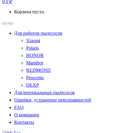
0
0
₽
Корзина пуста.
Для роботов пылесосов
Xiaomi
Polaris
HONOR
Mamibot
REDMOND
Proscenic
DEXP
Для вертикальных пылесосов
Ошибки, устранение неисправностей
FAQ
О компании
Контакты