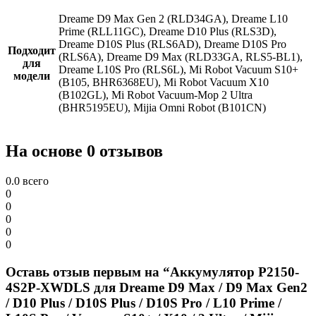
Dreame D9 Max Gen 2 (RLD34GA), Dreame L10
Prime (RLL11GC), Drеаmе D10 Рlus (RLS3D),
Drеаmе D10S Рlus (RLS6АD), Drеаmе D10S Рrо
Подходит
(RLS6А), Drеаmе D9 Max (RLD33GА, RLS5-BL1),
для
Drеаmе L10S Рrо (RLS6L), Mi Robot Vacuum S10+
модели
(B105, ВHR6368ЕU), Mi Robot Vacuum X10
(B102GL), Mi Robot Vacuum-Mop 2 Ultra
(BHR5195EU), Mijia Omni Robot (B101CN)
На основе 0 отзывов
0.0
всего
0
0
0
0
0
Оставь отзыв первым на “Аккумулятор P2150-
4S2P-XWDLS для Drеаmе D9 Мах / D9 Max Gen2
/ D10 Рlus / D10S Рlus / D10S Рrо / L10 Prime /