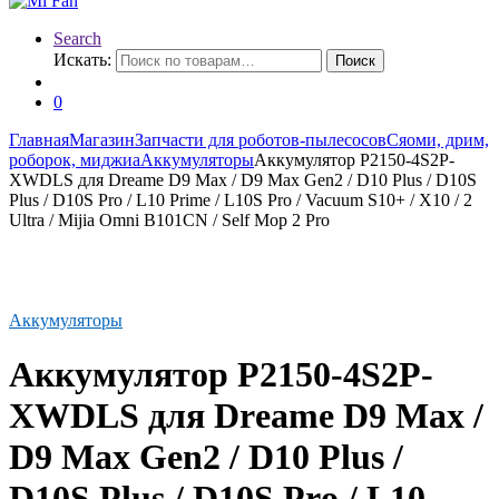
Search
Искать:
Поиск
0
Главная
Магазин
Запчасти для роботов-пылесосов
Сяоми, дрим,
роборок, миджиа
Аккумуляторы
Аккумулятор P2150-4S2P-
XWDLS для Drеаmе D9 Мах / D9 Max Gen2 / D10 Рlus / D10S
Рlus / D10S Рrо / L10 Prime / L10S Рrо / Vacuum S10+ / X10 / 2
Ultra / Mijiа Omni B101CN / Sеlf Мор 2 Рrо
Аккумуляторы
Аккумулятор P2150-4S2P-
XWDLS для Drеаmе D9 Мах /
D9 Max Gen2 / D10 Рlus /
D10S Рlus / D10S Рrо / L10