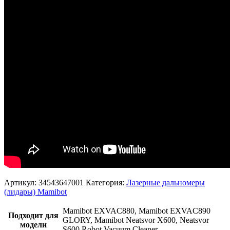
Артикул:
34543647001
Категория:
Лазерные дальномеры
(лидары) Mamibot
Mamibot EXVAC880, Mamibot EXVAC890
Подходит для
GLORY, Mamibot Neatsvor X600, Neatsvor
модели
S600 Robot Vacuum Cleaner