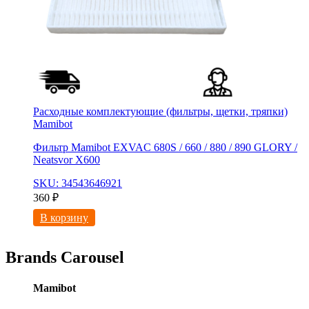
Расходные комплектующие (фильтры, щетки, тряпки)
Mamibot
Фильтр Mamibot EXVAC 680S / 660 / 880 / 890 GLORY /
Neatsvor X600
SKU: 34543646921
360
₽
В корзину
Brands Carousel
Mamibot