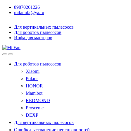
89870261226
mifanufa@ya.ru
Для вертикальных пылесосов
Для роботов пылесосов
Инфа для мастеров
Для роботов пылесосов
Xiaomi
Polaris
HONOR
Mamibot
REDMOND
Proscenic
DEXP
Для вертикальных пылесосов
Ошибки, устранение неисправностей