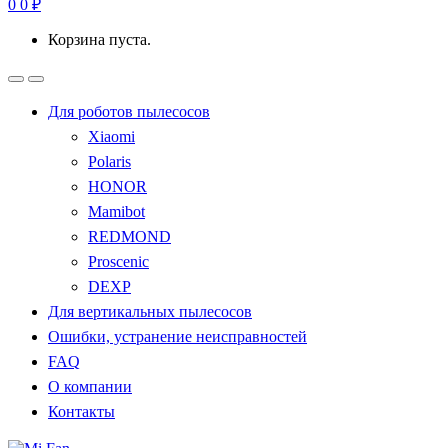
0
0
₽
Корзина пуста.
Для роботов пылесосов
Xiaomi
Polaris
HONOR
Mamibot
REDMOND
Proscenic
DEXP
Для вертикальных пылесосов
Ошибки, устранение неисправностей
FAQ
О компании
Контакты