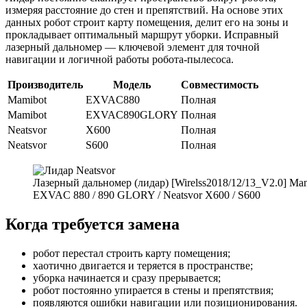
измеряя расстояние до стен и препятствий. На основе этих
данных робот строит карту помещения, делит его на зоны и
прокладывает оптимальный маршрут уборки. Исправный
лазерный дальномер — ключевой элемент для точной
навигации и логичной работы робота-пылесоса.
Производитель
Модель
Совместимость
Mamibot
EXVAC880
Полная
Mamibot
EXVAC890GLORY
Полная
Neatsvor
X600
Полная
Neatsvor
S600
Полная
Лазерный дальномер (лидар) [Wirelss2018/12/13_V2.0] Ma
EXVAC 880 / 890 GLORY / Neatsvor X600 / S600
Когда требуется замена
робот перестал строить карту помещения;
хаотично двигается и теряется в пространстве;
уборка начинается и сразу прерывается;
робот постоянно упирается в стены и препятствия;
появляются ошибки навигации или позиционирования.