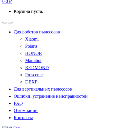
0
0
₽
Корзина пуста.
Для роботов пылесосов
Xiaomi
Polaris
HONOR
Mamibot
REDMOND
Proscenic
DEXP
Для вертикальных пылесосов
Ошибки, устранение неисправностей
FAQ
О компании
Контакты