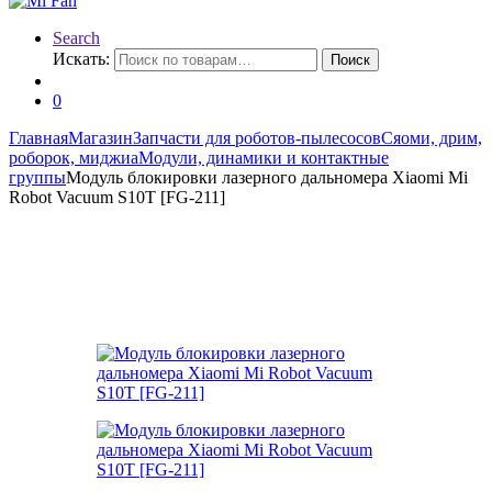
Search
Искать:
Поиск
0
Главная
Магазин
Запчасти для роботов-пылесосов
Сяоми, дрим,
роборок, миджиа
Модули, динамики и контактные
группы
Модуль блокировки лазерного дальномера Xiaomi Mi
Robot Vacuum S10T [FG-211]