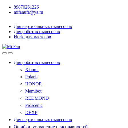
89870261226
mifanufa@ya.ru
Для вертикальных пылесосов
Для роботов пылесосов
Инфа для мастеров
Для роботов пылесосов
Xiaomi
Polaris
HONOR
Mamibot
REDMOND
Proscenic
DEXP
Для вертикальных пылесосов
Ошибки, устранение неисправностей