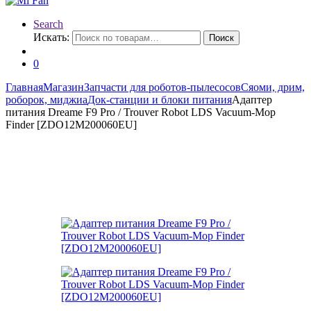
Search
Искать:
Поиск
0
Главная
Магазин
Запчасти для роботов-пылесосов
Сяоми, дрим,
роборок, миджиа
Док-станции и блоки питания
Адаптер
питания Dreame F9 Pro / Trouver Robot LDS Vacuum-Mop
Finder [ZDO12M200060EU]