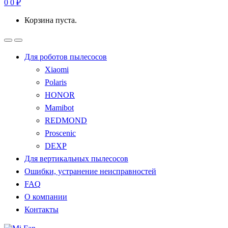
0
0
₽
Корзина пуста.
Для роботов пылесосов
Xiaomi
Polaris
HONOR
Mamibot
REDMOND
Proscenic
DEXP
Для вертикальных пылесосов
Ошибки, устранение неисправностей
FAQ
О компании
Контакты