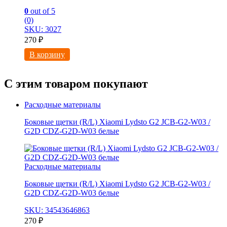
0
out of 5
(0)
SKU: 3027
270
₽
В корзину
С этим товаром покупают
Расходные материалы
Боковые щетки (R/L) Xiaomi Lydsto G2 JCB-G2-W03 /
G2D CDZ-G2D-W03 белые
Расходные материалы
Боковые щетки (R/L) Xiaomi Lydsto G2 JCB-G2-W03 /
G2D CDZ-G2D-W03 белые
SKU: 34543646863
270
₽