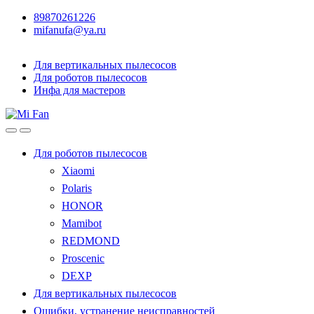
89870261226
mifanufa@ya.ru
Для вертикальных пылесосов
Для роботов пылесосов
Инфа для мастеров
Для роботов пылесосов
Xiaomi
Polaris
HONOR
Mamibot
REDMOND
Proscenic
DEXP
Для вертикальных пылесосов
Ошибки, устранение неисправностей