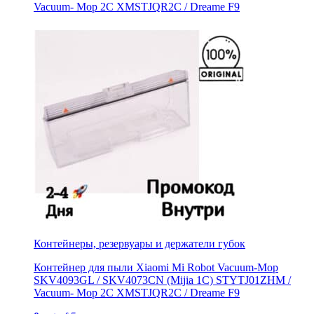
Vacuum- Mop 2C XMSTJQR2C / Dreame F9
Контейнеры, резервуары и держатели губок
Контейнер для пыли Xiaomi Mi Robot Vacuum-Mop
SKV4093GL / SKV4073CN (Mijia 1C) STYTJ01ZHM /
Vacuum- Mop 2C XMSTJQR2C / Dreame F9