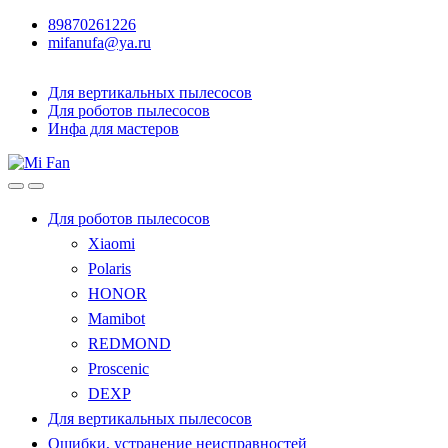
89870261226
mifanufa@ya.ru
Для вертикальных пылесосов
Для роботов пылесосов
Инфа для мастеров
Для роботов пылесосов
Xiaomi
Polaris
HONOR
Mamibot
REDMOND
Proscenic
DEXP
Для вертикальных пылесосов
Ошибки, устранение неисправностей