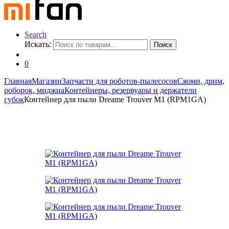
Search
Искать:
Поиск
0
Главная
Магазин
Запчасти для роботов-пылесосов
Сяоми, дрим,
роборок, миджиа
Контейнеры, резервуары и держатели
губок
Контейнер для пыли Dreame Trouver M1 (RPM1GA)