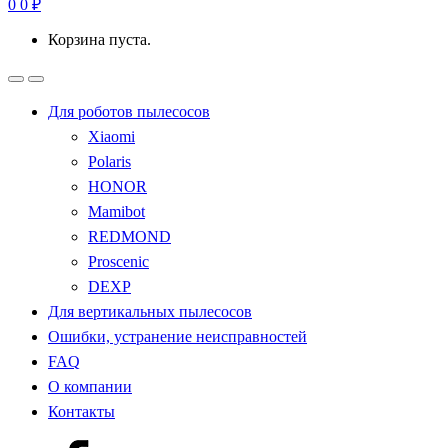
0
0
₽
Корзина пуста.
Для роботов пылесосов
Xiaomi
Polaris
HONOR
Mamibot
REDMOND
Proscenic
DEXP
Для вертикальных пылесосов
Ошибки, устранение неисправностей
FAQ
О компании
Контакты