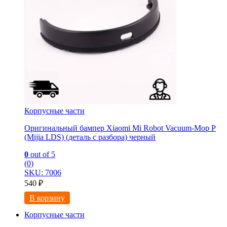
Корпусные части
Оригинальный бампер Xiaomi Mi Robot Vacuum-Mop P
(Mijia LDS) (деталь с разбора) черный
0
out of 5
(0)
SKU: 7006
540
₽
В корзину
Корпусные части