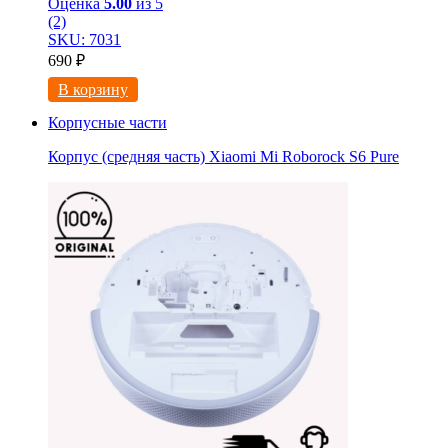
Оценка
5.00
из 5
(2)
SKU: 7031
690
₽
В корзину
Корпусные части
Корпус (средняя часть) Xiaomi Mi Roborock S6 Pure