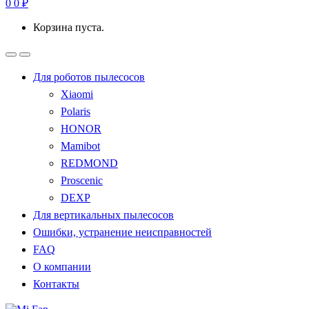
0
0
₽
Корзина пуста.
Для роботов пылесосов
Xiaomi
Polaris
HONOR
Mamibot
REDMOND
Proscenic
DEXP
Для вертикальных пылесосов
Ошибки, устранение неисправностей
FAQ
О компании
Контакты