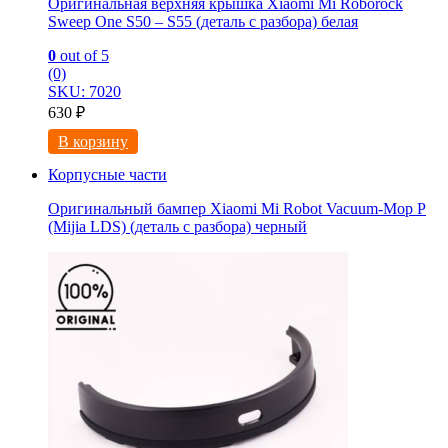
Оригинальная верхняя крышка Xiaomi Mi Roborock
Sweep One S50 – S55 (деталь с разбора) белая
0
out of 5
(0)
SKU: 7020
630
₽
В корзину
Корпусные части
Оригинальный бампер Xiaomi Mi Robot Vacuum-Mop P
(Mijia LDS) (деталь с разбора) черный