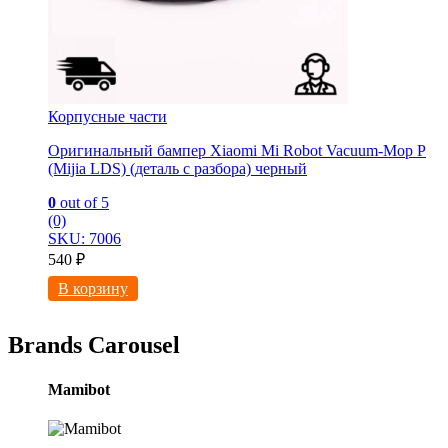
Корпусные части
Оригинальный бампер Xiaomi Mi Robot Vacuum-Mop P
(Mijia LDS) (деталь с разбора) черный
0
out of 5
(0)
SKU: 7006
540
₽
В корзину
Brands Carousel
Mamibot