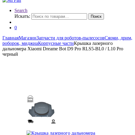
Search
Искать:
Поиск
0
Главная
Магазин
Запчасти для роботов-пылесосов
Сяоми, дрим,
роборок, миджиа
Корпусные части
Крышка лазерного
дальномера Xiaomi Dreame Bot D9 Pro RLS5-BL0 / L10 Pro
черный