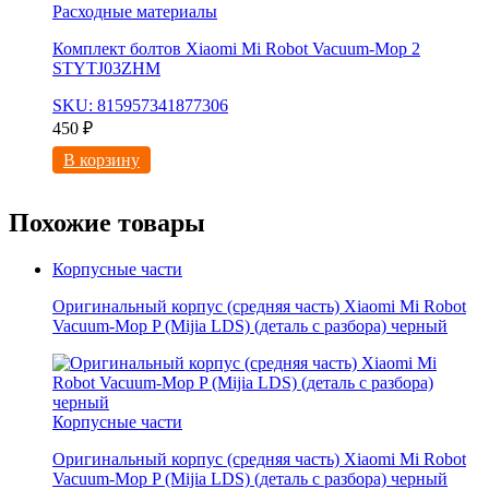
Расходные материалы
Комплект болтов Xiaomi Mi Robot Vacuum-Mop 2
STYTJ03ZHM
SKU: 815957341877306
450
₽
В корзину
Похожие товары
Корпусные части
Оригинальный корпус (средняя часть) Xiaomi Mi Robot
Vacuum-Mop P (Mijia LDS) (деталь с разбора) черный
Корпусные части
Оригинальный корпус (средняя часть) Xiaomi Mi Robot
Vacuum-Mop P (Mijia LDS) (деталь с разбора) черный