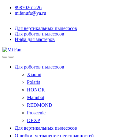
89870261226
mifanufa@ya.ru
Для вертикальных пылесосов
Для роботов пылесосов
Инфа для мастеров
Для роботов пылесосов
Xiaomi
Polaris
HONOR
Mamibot
REDMOND
Proscenic
DEXP
Для вертикальных пылесосов
Ошибки, устранение неисправностей