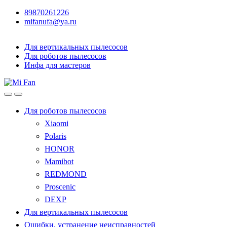
89870261226
mifanufa@ya.ru
Для вертикальных пылесосов
Для роботов пылесосов
Инфа для мастеров
Для роботов пылесосов
Xiaomi
Polaris
HONOR
Mamibot
REDMOND
Proscenic
DEXP
Для вертикальных пылесосов
Ошибки, устранение неисправностей