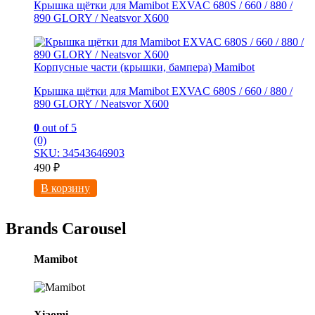
Крышка щётки для Mamibot EXVAC 680S / 660 / 880 /
890 GLORY / Neatsvor X600
Корпусные части (крышки, бампера) Mamibot
Крышка щётки для Mamibot EXVAC 680S / 660 / 880 /
890 GLORY / Neatsvor X600
0
out of 5
(0)
SKU: 34543646903
490
₽
В корзину
Brands Carousel
Mamibot
Xiaomi