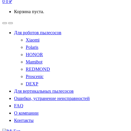
0
0
₽
Корзина пуста.
Для роботов пылесосов
Xiaomi
Polaris
HONOR
Mamibot
REDMOND
Proscenic
DEXP
Для вертикальных пылесосов
Ошибки, устранение неисправностей
FAQ
О компании
Контакты