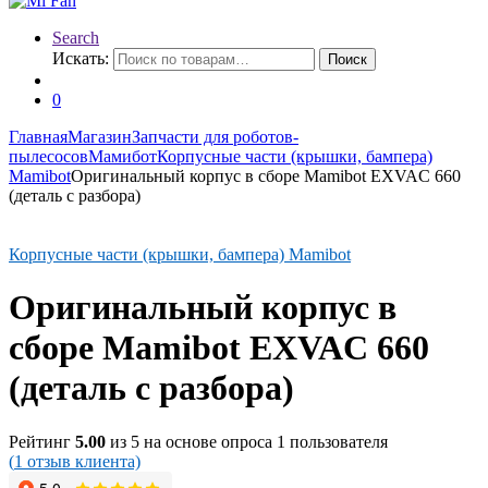
Search
Искать:
Поиск
0
Главная
Магазин
Запчасти для роботов-
пылесосов
Мамибот
Корпусные части (крышки, бампера)
Mamibot
Оригинальный корпус в сборе Mamibot EXVAC 660
(деталь с разбора)
Корпусные части (крышки, бампера) Mamibot
Оригинальный корпус в
сборе Mamibot EXVAC 660
(деталь с разбора)
Рейтинг
5.00
из 5 на основе опроса
1
пользователя
(
1
отзыв клиента)