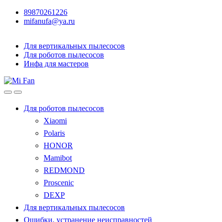
89870261226
mifanufa@ya.ru
Для вертикальных пылесосов
Для роботов пылесосов
Инфа для мастеров
Для роботов пылесосов
Xiaomi
Polaris
HONOR
Mamibot
REDMOND
Proscenic
DEXP
Для вертикальных пылесосов
Ошибки, устранение неисправностей