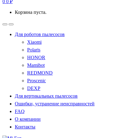
0
0
₽
Корзина пуста.
Для роботов пылесосов
Xiaomi
Polaris
HONOR
Mamibot
REDMOND
Proscenic
DEXP
Для вертикальных пылесосов
Ошибки, устранение неисправностей
FAQ
О компании
Контакты