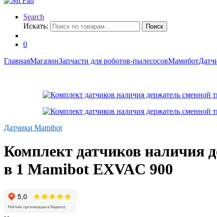
Search
Искать:
Поиск
0
Главная
Магазин
Запчасти для роботов-пылесосов
Мамибот
Датч
Датчики Mamibot
Комплект датчиков наличия д
в 1 Mamibot EXVAC 900