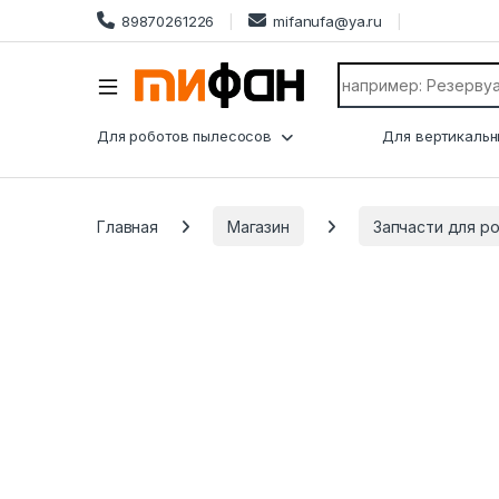
89870261226
mifanufa@ya.ru
Search for:
Для роботов пылесосов
Для вертикальн
Главная
Магазин
Запчасти для р