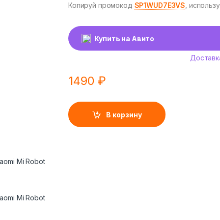
Копируй промокод
SP1WUD7E3VS
, использ
Купить на Авито
Доставк
1490
₽
В корзину