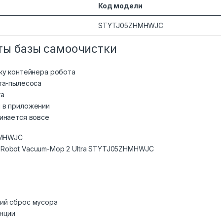
Код модели
STYTJ05ZHMHWJC
ты базы самоочистки
ку контейнера робота
та-пылесоса
ка
 в приложении
инается вовсе
i Robot Vacuum-Mop 2 Ultra STYTJ05ZHMHWJC
ий сброс мусора
анции