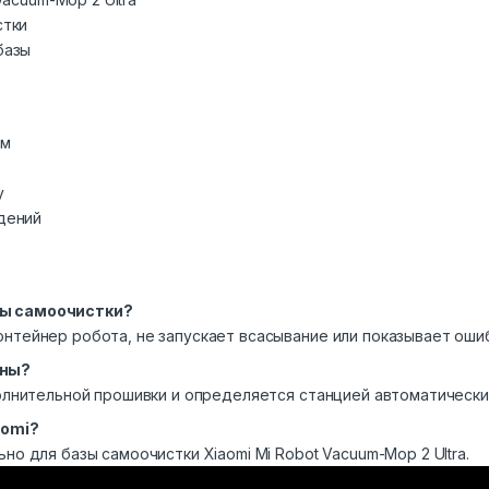
стки
базы
ем
у
дений
зы самоочистки?
нтейнер робота, не запускает всасывание или показывает ошиб
ены?
полнительной прошивки и определяется станцией автоматически
aomi?
но для базы самоочистки Xiaomi Mi Robot Vacuum-Mop 2 Ultra.