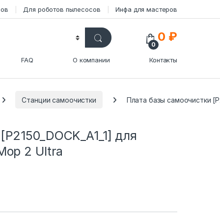
сов
Для роботов пылесосов
Инфа для мастеров
0
₽
0
FAQ
О компании
Контакты
Станции самоочистки
Плата базы самоочистки [P2
[P2150_DOCK_A1_1] для
op 2 Ultra