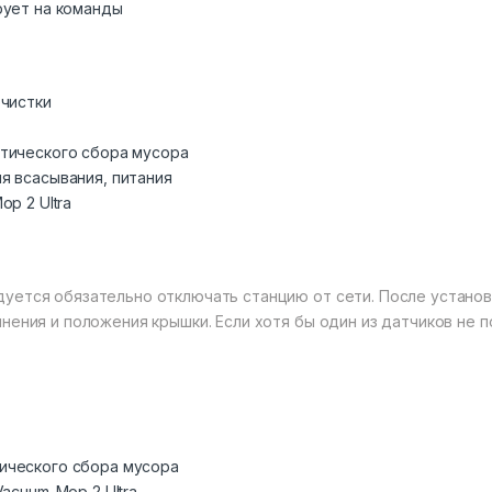
рует на команды
очистки
атического сбора мусора
я всасывания, питания
p 2 Ultra
дуется обязательно отключать станцию от сети. После устано
нения и положения крышки. Если хотя бы один из датчиков не 
ического сбора мусора
Vacuum-Mop 2 Ultra