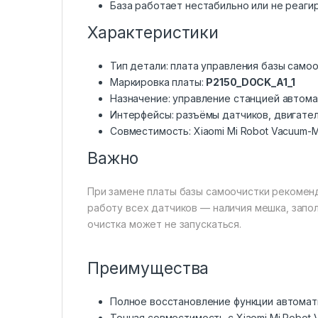
База работает нестабильно или не реаги
Характеристики
Тип детали: плата управления базы само
Маркировка платы:
P2150_DOCK_A1_1
Назначение: управление станцией автом
Интерфейсы: разъёмы датчиков, двигател
Совместимость: Xiaomi Mi Robot Vacuum-Mo
Важно
При замене платы базы самоочистки рекомен
работу всех датчиков — наличия мешка, запол
очистка может не запускаться.
Преимущества
Полное восстановление функции автомат
Точная совместимость с Xiaomi Mi Robot 