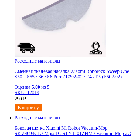
Расходные материалы
Сменная тканевая насадка Xiaomi Roborock Sweep One
S50 – S55 / S6 / S6 Pure / E202-02 / E4 / E5 (E502-02)
Оценка
5.00
из 5
SKU: 12019
290
₽
В корзину
Расходные материалы
Боковая щетка Xiaomi Mi Robot Vacuum-Mop
SKV4093GL / Mijia 1C STYTJ01ZHM / Vacuum- Mop 2C