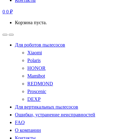
Контакты
0
0
₽
Корзина пуста.
Для роботов пылесосов
Xiaomi
Polaris
HONOR
Mamibot
REDMOND
Proscenic
DEXP
Для вертикальных пылесосов
Ошибки, устранение неисправностей
FAQ
О компании
Контакты