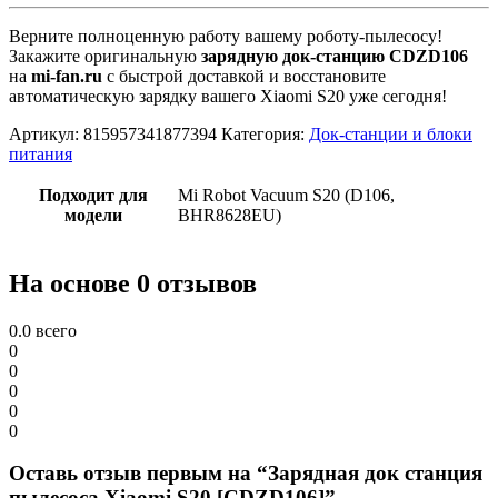
Верните полноценную работу вашему роботу-пылесосу!
Закажите оригинальную
зарядную док-станцию CDZD106
на
mi-fan.ru
с быстрой доставкой и восстановите
автоматическую зарядку вашего Xiaomi S20 уже сегодня!
Артикул:
815957341877394
Категория:
Док-станции и блоки
питания
Подходит для
Mi Robot Vacuum S20 (D106,
модели
BHR8628EU)
На основе 0 отзывов
0.0
всего
0
0
0
0
0
Оставь отзыв первым на “Зарядная док станция
пылесоса Xiaomi S20 [CDZD106]”