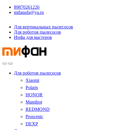
89870261226
mifanufa@ya.ru
Для вертикальных пылесосов
Для роботов пылесосов
Инфа для мастеров
Для роботов пылесосов
Xiaomi
Polaris
HONOR
Mamibot
REDMOND
Proscenic
DEXP