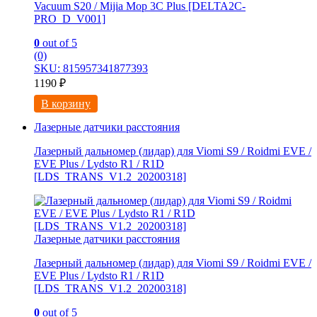
Vacuum S20 / Mijia Mop 3С Рlus [DELTA2C-
PRO_D_V001]
0
out of 5
(0)
SKU: 815957341877393
1190
₽
В корзину
Лазерные датчики расстояния
Лазерный дальномер (лидар) для Viomi S9 / Roidmi EVE /
EVE Plus / Lydsto R1 / R1D
[LDS_TRANS_V1.2_20200318]
Лазерные датчики расстояния
Лазерный дальномер (лидар) для Viomi S9 / Roidmi EVE /
EVE Plus / Lydsto R1 / R1D
[LDS_TRANS_V1.2_20200318]
0
out of 5