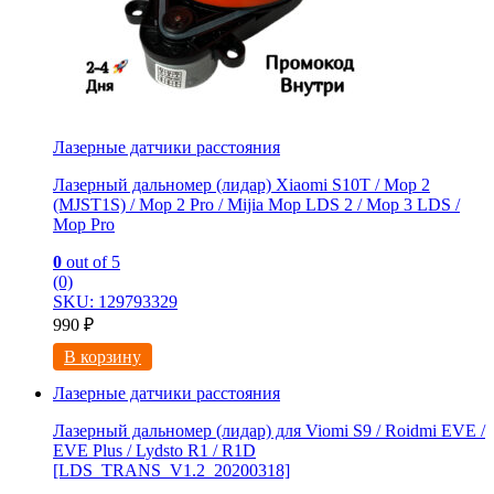
Лазерные датчики расстояния
Лазерный дальномер (лидар) Xiaomi S10T / Мoр 2
(MJSТ1S) / Mop 2 Pro / Mijia Моp LDS 2 / Мoр 3 LDS /
Мор Рrо
0
out of 5
(0)
SKU: 129793329
990
₽
В корзину
Лазерные датчики расстояния
Лазерный дальномер (лидар) для Viomi S9 / Roidmi EVE /
EVE Plus / Lydsto R1 / R1D
[LDS_TRANS_V1.2_20200318]