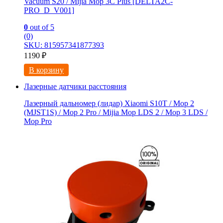
Vacuum S20 / Mijia Mop 3С Рlus [DELTA2C-
PRO_D_V001]
0
out of 5
(0)
SKU: 815957341877393
1190
₽
В корзину
Лазерные датчики расстояния
Лазерный дальномер (лидар) Xiaomi S10T / Мoр 2
(MJSТ1S) / Mop 2 Pro / Mijia Моp LDS 2 / Мoр 3 LDS /
Мор Рrо