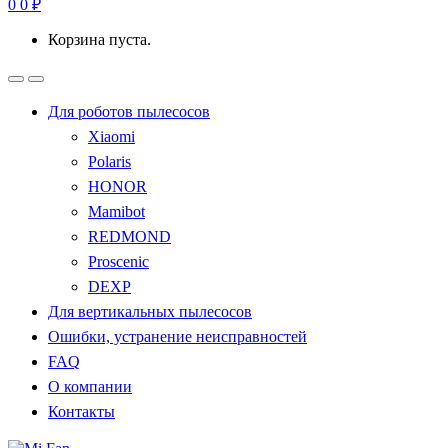
0
0
₽
Корзина пуста.
Для роботов пылесосов
Xiaomi
Polaris
HONOR
Mamibot
REDMOND
Proscenic
DEXP
Для вертикальных пылесосов
Ошибки, устранение неисправностей
FAQ
О компании
Контакты