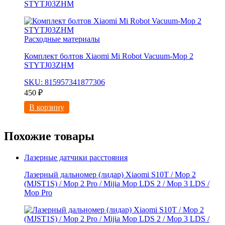
STYTJ03ZHM
Расходные материалы
Комплект болтов Xiaomi Mi Robot Vacuum-Mop 2
STYTJ03ZHM
SKU: 815957341877306
450
₽
В корзину
Похожие товары
Лазерные датчики расстояния
Лазерный дальномер (лидар) Xiaomi S10T / Мoр 2
(MJSТ1S) / Mop 2 Pro / Mijia Моp LDS 2 / Мoр 3 LDS /
Мор Рrо