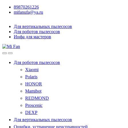
89870261226
mifanufa@ya.ru
Для вертикальных пылесосов
Для роботов пылесосов
Инфа для мастеров
Для роботов пылесосов
Xiaomi
Polaris
HONOR
Mamibot
REDMOND
Proscenic
DEXP
Для вертикальных пылесосов
Ошибки, устранение неисправностей