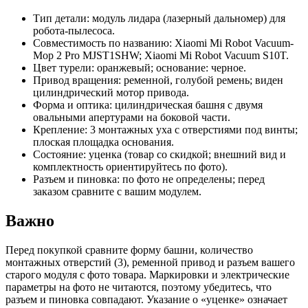
Тип детали: модуль лидара (лазерный дальномер) для
робота-пылесоса.
Совместимость по названию: Xiaomi Mi Robot Vacuum-
Mop 2 Pro MJST1SHW; Xiaomi Mi Robot Vacuum S10T.
Цвет турели: оранжевый; основание: черное.
Привод вращения: ременной, голубой ремень; виден
цилиндрический мотор привода.
Форма и оптика: цилиндрическая башня с двумя
овальными апертурами на боковой части.
Крепление: 3 монтажных уха с отверстиями под винты;
плоская площадка основания.
Состояние: уценка (товар со скидкой; внешний вид и
комплектность ориентируйтесь по фото).
Разъем и пиновка: по фото не определены; перед
заказом сравните с вашим модулем.
Важно
Перед покупкой сравните форму башни, количество
монтажных отверстий (3), ременной привод и разъем вашего
старого модуля с фото товара. Маркировки и электрические
параметры на фото не читаются, поэтому убедитесь, что
разъем и пиновка совпадают. Указание о «уценке» означает