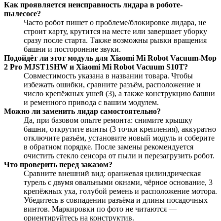
Как проявляется неисправность лидара в роботе-
пылесосе?
Часто робот пишет о проблеме/блокировке лидара, не
строит карту, крутится на месте или завершает уборку
сразу после старта. Также возможны рывки вращения
башни и посторонние звуки.
Подойдёт ли этот модуль для Xiaomi Mi Robot Vacuum-Mop
2 Pro MJST1SHW и Xiaomi Mi Robot Vacuum S10T?
Совместимость указана в названии товара. Чтобы
избежать ошибки, сравните разъём, расположение и
число крепёжных ушей (3), а также конструкцию башни
и ременного привода с вашим модулем.
Можно ли заменить лидар самостоятельно?
Да, при базовом опыте ремонта: снимите крышку
башни, открутите винты (3 точки крепления), аккуратно
отключите разъём, установите новый модуль и соберите
в обратном порядке. После замены рекомендуется
очистить стекло сенсора от пыли и перезагрузить робот.
Что проверить перед заказом?
Сравните внешний вид: оранжевая цилиндрическая
турель с двумя овальными окнами, чёрное основание, 3
крепёжных уха, голубой ремень и расположение мотора.
Убедитесь в совпадении разъёма и длины посадочных
винтов. Маркировки по фото не читаются —
ориентируйтесь на конструктив.