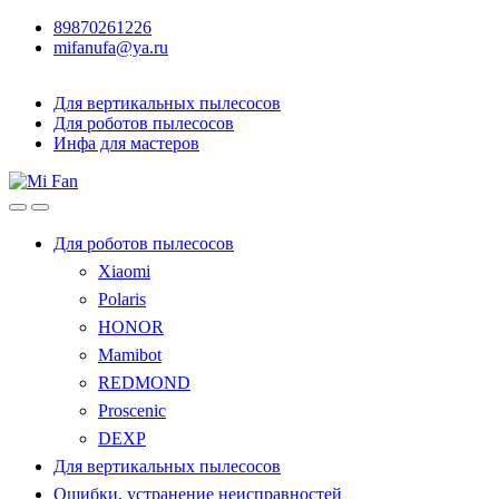
89870261226
mifanufa@ya.ru
Для вертикальных пылесосов
Для роботов пылесосов
Инфа для мастеров
Для роботов пылесосов
Xiaomi
Polaris
HONOR
Mamibot
REDMOND
Proscenic
DEXP
Для вертикальных пылесосов
Ошибки, устранение неисправностей