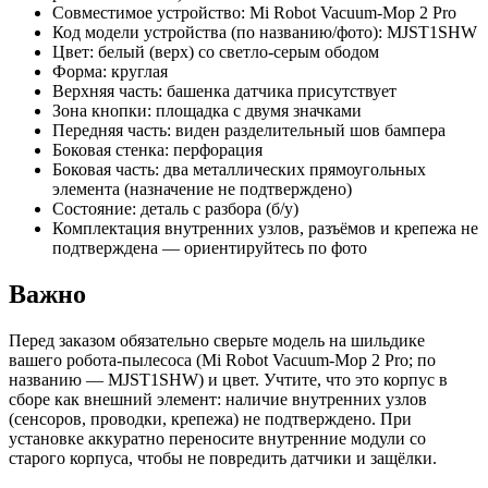
Совместимое устройство: Mi Robot Vacuum‑Mop 2 Pro
Код модели устройства (по названию/фото): MJST1SHW
Цвет: белый (верх) со светло‑серым ободом
Форма: круглая
Верхняя часть: башенка датчика присутствует
Зона кнопки: площадка с двумя значками
Передняя часть: виден разделительный шов бампера
Боковая стенка: перфорация
Боковая часть: два металлических прямоугольных
элемента (назначение не подтверждено)
Состояние: деталь с разбора (б/у)
Комплектация внутренних узлов, разъёмов и крепежа не
подтверждена — ориентируйтесь по фото
Важно
Перед заказом обязательно сверьте модель на шильдике
вашего робота‑пылесоса (Mi Robot Vacuum‑Mop 2 Pro; по
названию — MJST1SHW) и цвет. Учтите, что это корпус в
сборе как внешний элемент: наличие внутренних узлов
(сенсоров, проводки, крепежа) не подтверждено. При
установке аккуратно переносите внутренние модули со
старого корпуса, чтобы не повредить датчики и защёлки.