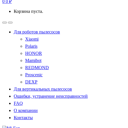
0
0
₽
Корзина пуста.
Для роботов пылесосов
Xiaomi
Polaris
HONOR
Mamibot
REDMOND
Proscenic
DEXP
Для вертикальных пылесосов
Ошибки, устранение неисправностей
FAQ
О компании
Контакты