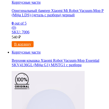
Корпусные части
Оригинальный бампер Xiaomi Mi Robot Vacuum-Mop P
(Mijia LDS) (деталь с разбора) черный
0
out of 5
(0)
SKU: 7006
540
₽
В корзину
Корпусные части
Верхняя крышка Xiaomi Robot Vacuum-Mop Essential
SKV4136GL (Mijia G1) MJSTG1 с разбора