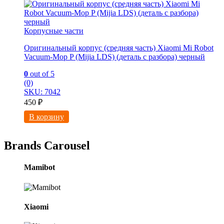
Корпусные части
Оригинальный корпус (средняя часть) Xiaomi Mi Robot
Vacuum-Mop P (Mijia LDS) (деталь с разбора) черный
0
out of 5
(0)
SKU: 7042
450
₽
В корзину
Brands Carousel
Mamibot
Xiaomi