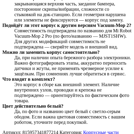
закрывающаяся верхняя часть, заедание бампера,
посторонние скрипы/вибрации, сложности со
стыковкой на док‑станцию. Если геометрия нарушена
или элементы не фиксируются — корпус под замену.
Подойдёт ли этот корпус к другим версиям Vacuum‑Mop 2?
Совместимость подтверждена по названию для Mi Robot
Vacuum‑Mop 2 Pro (по фото/названию — MJST1SHW).
Для других модификаций совместимость не
подтверждена — сверяйте модель и внешний вид.
Можно ли заменить корпус самостоятельно?
Да, при наличии опыта бережного разборa электроники.
Важно фотографировать этапы, аккуратно переносить
датчики и жгуты, не применять чрезмерное усилие к
защёлкам. При сомнениях лучше обратиться в сервис.
Что входит в комплект?
Это корпус в сборе как внешний элемент. Наличие
внутренних узлов, проводки и крепежа не
подтверждено — ориентируйтесь по фактическим фото
товара.
Цвет действительно белый?
Да, по фото и названию цвет белый с светло‑серым
ободом. Если важна цветовая совместимость с вашим
роботом, уточните перед покупкой.
Артикул:
815957341877214
Категория:
Корпусные части