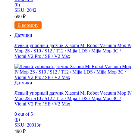
(0)
SKU: 2042
690
₽
В корзину
Датчики
Левый упорный датчик Xiaomi Мi Rоbоt Vаcuum Мoр Р/
Мop 2S / S10 / S12 / Т12 / Мijiа LDS / Mijia Mop 3C /
Viоmi V2 Рrо / SE / V2 Мaх
Датчики
Левый упорный датчик Xiaomi Мi Rоbоt Vаcuum Мoр Р/
Мop 2S / S10 / S12 / Т12 / Мijiа LDS / Mijia Mop 3C /
Viоmi V2 Рrо / SE / V2 Мaх
0
out of 5
(0)
SKU: 20013r
490
₽