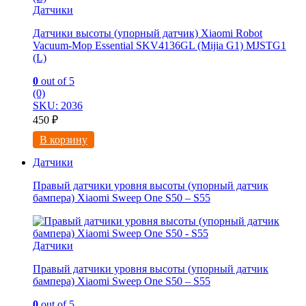
Датчики
Датчики высоты (упорный датчик) Xiaomi Robot
Vacuum-Mop Essential SKV4136GL (Mijia G1) MJSTG1
(L)
0
out of 5
(0)
SKU: 2036
450
₽
В корзину
Датчики
Правый датчики уровня высоты (упорный датчик
бампера) Xiaomi Sweep One S50 – S55
Датчики
Правый датчики уровня высоты (упорный датчик
бампера) Xiaomi Sweep One S50 – S55
0
out of 5