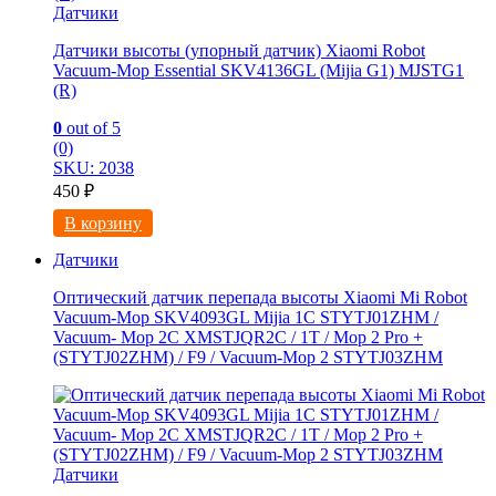
Датчики
Датчики высоты (упорный датчик) Xiaomi Robot
Vacuum-Mop Essential SKV4136GL (Mijia G1) MJSTG1
(R)
0
out of 5
(0)
SKU: 2038
450
₽
В корзину
Датчики
Оптический датчик перепада высоты Xiaomi Mi Robot
Vacuum-Mop SKV4093GL Mijia 1C STYTJ01ZHM /
Vacuum- Mop 2C XMSTJQR2C / 1T / Mop 2 Pro +
(STYTJ02ZHM) / F9 / Vacuum-Mop 2 STYTJ03ZHM
Датчики