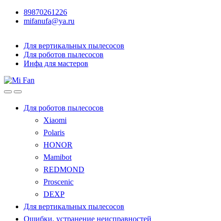
89870261226
mifanufa@ya.ru
Для вертикальных пылесосов
Для роботов пылесосов
Инфа для мастеров
Для роботов пылесосов
Xiaomi
Polaris
HONOR
Mamibot
REDMOND
Proscenic
DEXP
Для вертикальных пылесосов
Ошибки, устранение неисправностей