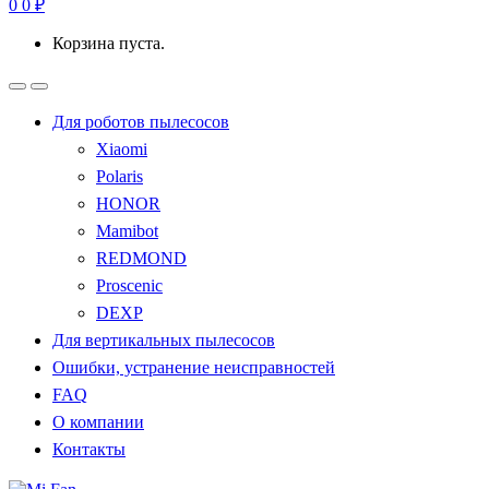
0
0
₽
Корзина пуста.
Для роботов пылесосов
Xiaomi
Polaris
HONOR
Mamibot
REDMOND
Proscenic
DEXP
Для вертикальных пылесосов
Ошибки, устранение неисправностей
FAQ
О компании
Контакты