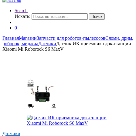
Search
Искать:
Поиск
0
Главная
Магазин
Запчасти для роботов-пылесосов
Сяоми, дрим,
роборок, миджиа
Датчики
Датчик ИК приемника док-станции
Xiaomi Mi Roborock S6 MaxV
Датчики