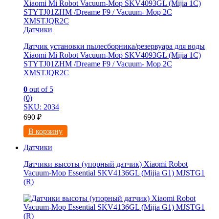
Датчики
Датчик установки пылесборника/резервуара для воды
Xiaomi Mi Robot Vacuum-Mop SKV4093GL (Mijia 1C)
STYTJ01ZHM /Dreame F9 / Vacuum- Mop 2C
XMSTJQR2C
0
out of 5
(0)
SKU: 2034
690
₽
В корзину
Датчики
Датчики высоты (упорный датчик) Xiaomi Robot
Vacuum-Mop Essential SKV4136GL (Mijia G1) MJSTG1
(R)