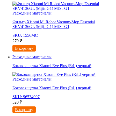
Расходные материалы
Фильтр Xiaomi Mi Robot Vacuum-Mop Essential
SKV4136GL (Mijia G1) MJSTG1
SKU: 1556МС
270
₽
В корзину
Расходные материалы
Боковая щетка Xiaomi Eve Plus (R/L) черный
Расходные материалы
Боковая щетка Xiaomi Eve Plus (R/L) черный
SKU: 96534097
320
₽
В корзину