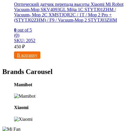
Оптический датчик перепада высоты Xiaomi Mi Robot
Vacuum-Mop SKV4093GL Mijia 1C STYTJ01ZHM /
Vacuum- Mop 2C XMSTJQR2C / 1T / Mop 2 Pro +
(STYTJ02ZHM) / F9 / Vacuum-Mop 2 STYTJ03ZHM
0
out of 5
(0)
SKU: 2052
450
₽
В корзину
Brands Carousel
Mamibot
Xiaomi