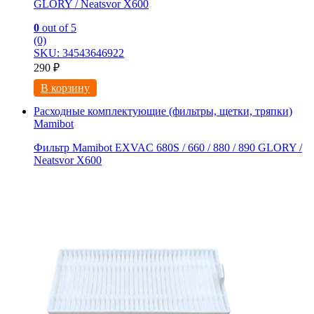
GLORY / Neatsvor X600
0
out of 5
(0)
SKU: 34543646922
290
₽
В корзину
Расходные комплектующие (фильтры, щетки, тряпки)
Mamibot
Фильтр Mamibot EXVAC 680S / 660 / 880 / 890 GLORY /
Neatsvor X600