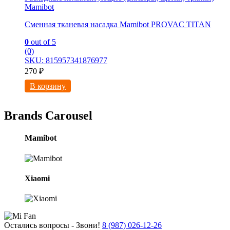
Mamibot
Сменная тканевая насадка Mamibot PROVAC TITAN
0
out of 5
(0)
SKU: 815957341876977
270
₽
В корзину
Brands Carousel
Mamibot
Xiaomi
Остались вопросы - Звони!
8 (987) 026-12-26