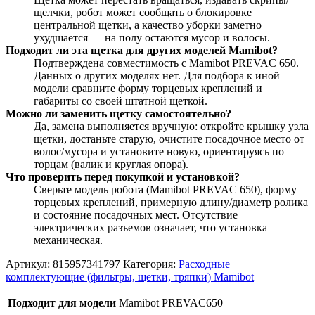
щелчки, робот может сообщать о блокировке
центральной щетки, а качество уборки заметно
ухудшается — на полу остаются мусор и волосы.
Подходит ли эта щетка для других моделей Mamibot?
Подтверждена совместимость с Mamibot PREVAC 650.
Данных о других моделях нет. Для подбора к иной
модели сравните форму торцевых креплений и
габариты со своей штатной щеткой.
Можно ли заменить щетку самостоятельно?
Да, замена выполняется вручную: откройте крышку узла
щетки, достаньте старую, очистите посадочное место от
волос/мусора и установите новую, ориентируясь по
торцам (валик и круглая опора).
Что проверить перед покупкой и установкой?
Сверьте модель робота (Mamibot PREVAC 650), форму
торцевых креплений, примерную длину/диаметр ролика
и состояние посадочных мест. Отсутствие
электрических разъемов означает, что установка
механическая.
Артикул:
815957341797
Категория:
Расходные
комплектующие (фильтры, щетки, тряпки) Mamibot
Подходит для модели
Mamibot PREVAC650