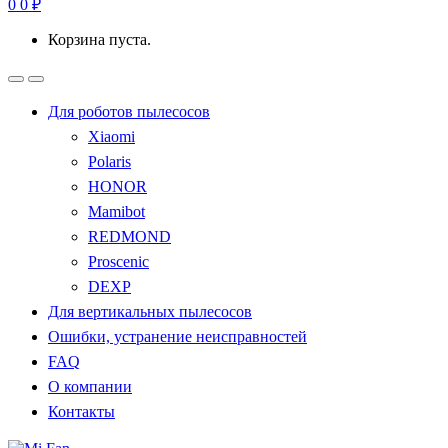
0
0
₽
Корзина пуста.
Для роботов пылесосов
Xiaomi
Polaris
HONOR
Mamibot
REDMOND
Proscenic
DEXP
Для вертикальных пылесосов
Ошибки, устранение неисправностей
FAQ
О компании
Контакты