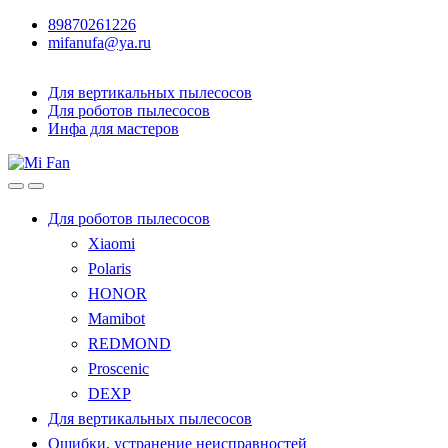
89870261226
mifanufa@ya.ru
Для вертикальных пылесосов
Для роботов пылесосов
Инфа для мастеров
Для роботов пылесосов
Xiaomi
Polaris
HONOR
Mamibot
REDMOND
Proscenic
DEXP
Для вертикальных пылесосов
Ошибки, устранение неисправностей