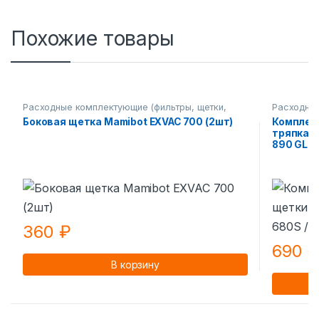
Похожие товары
Расходные комплектующие (фильтры, щетки,
Расходные
тряпки) Mamibot
тряпки) M
Боковая щетка Mamibot EXVAC 700 (2шт)
Комплект
тряпка н
890 GLO
360
₽
690
В корзину