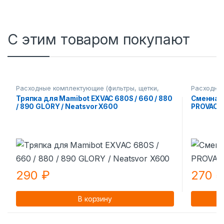
С этим товаром покупают
Расходные комплектующие (фильтры, щетки,
Расходные
тряпки) Mamibot
тряпки) M
Тряпка для Mamibot EXVAC 680S / 660 / 880
Сменная
/ 890 GLORY / Neatsvor X600
PROVAC 
290
₽
270
В корзину