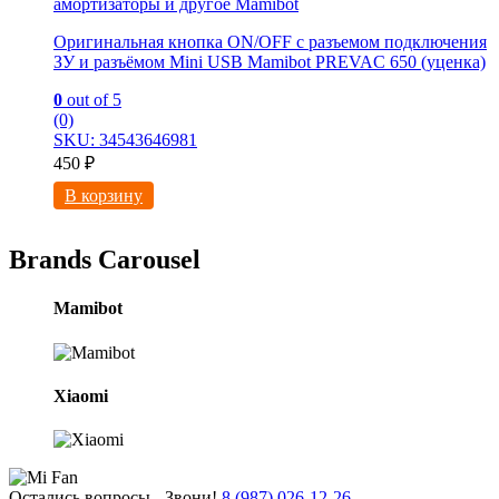
амортизаторы и другое Mamibot
Оригинальная кнопка ON/OFF с разъемом подключения
ЗУ и разъёмом Mini USB Mamibot PREVAC 650 (уценка)
0
out of 5
(0)
SKU: 34543646981
450
₽
В корзину
Brands Carousel
Mamibot
Xiaomi
Остались вопросы - Звони!
8 (987) 026-12-26