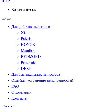
0
0
₽
Корзина пуста.
Для роботов пылесосов
Xiaomi
Polaris
HONOR
Mamibot
REDMOND
Proscenic
DEXP
Для вертикальных пылесосов
Ошибки, устранение неисправностей
FAQ
О компании
Контакты