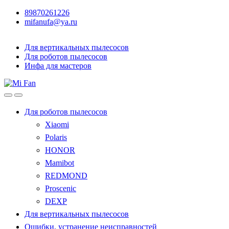
89870261226
mifanufa@ya.ru
Для вертикальных пылесосов
Для роботов пылесосов
Инфа для мастеров
Для роботов пылесосов
Xiaomi
Polaris
HONOR
Mamibot
REDMOND
Proscenic
DEXP
Для вертикальных пылесосов
Ошибки, устранение неисправностей