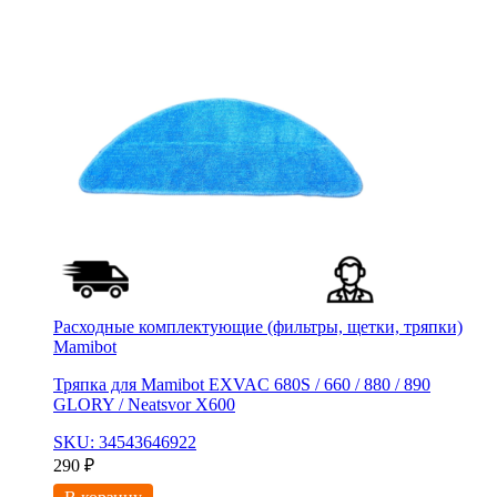
Расходные комплектующие (фильтры, щетки, тряпки)
Mamibot
Тряпка для Mamibot EXVAC 680S / 660 / 880 / 890
GLORY / Neatsvor X600
SKU: 34543646922
290
₽