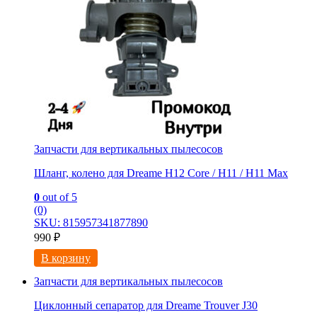
Запчасти для вертикальных пылесосов
Шланг, колено для Dreame H12 Core / H11 / H11 Max
0
out of 5
(0)
SKU: 815957341877890
990
₽
В корзину
Запчасти для вертикальных пылесосов
Циклонный сепаратор для Dreame Trouver J30