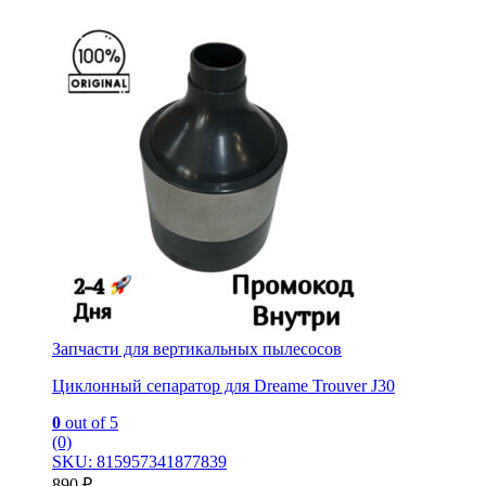
Запчасти для вертикальных пылесосов
Циклонный сепаратор для Dreame Trouver J30
0
out of 5
(0)
SKU: 815957341877839
890
₽