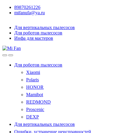
89870261226
mifanufa@ya.ru
Для вертикальных пылесосов
Для роботов пылесосов
Инфа для мастеров
Для роботов пылесосов
Xiaomi
Polaris
HONOR
Mamibot
REDMOND
Proscenic
DEXP
Для вертикальных пылесосов
Ошибки, устранение неисправностей