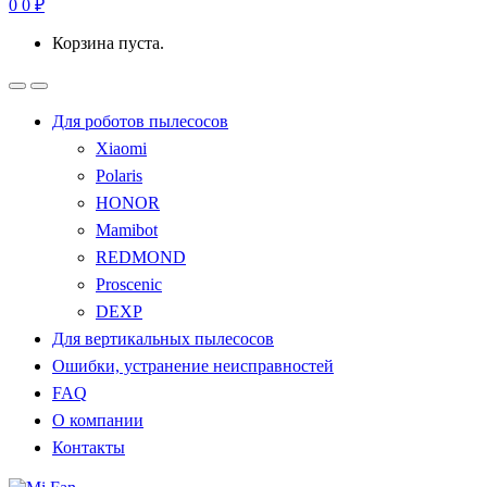
0
0
₽
Корзина пуста.
Для роботов пылесосов
Xiaomi
Polaris
HONOR
Mamibot
REDMOND
Proscenic
DEXP
Для вертикальных пылесосов
Ошибки, устранение неисправностей
FAQ
О компании
Контакты