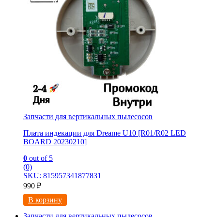
Запчасти для вертикальных пылесосов
Плата индекации для Dreame U10 [R01/R02 LED
BOARD 20230210]
0
out of 5
(0)
SKU: 815957341877831
990
₽
В корзину
Запчасти для вертикальных пылесосов