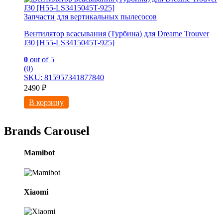
Запчасти для вертикальных пылесосов
Вентилятор всасывания (Турбина) для Dreame Trouver
J30 [H55-LS3415045T-925]
0
out of 5
(0)
SKU: 815957341877840
2490
₽
В корзину
Brands Carousel
Mamibot
Xiaomi