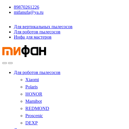
89870261226
mifanufa@ya.ru
Для вертикальных пылесосов
Для роботов пылесосов
Инфа для мастеров
Для роботов пылесосов
Xiaomi
Polaris
HONOR
Mamibot
REDMOND
Proscenic
DEXP