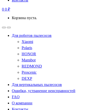
Контакты
0
0
₽
Корзина пуста.
Для роботов пылесосов
Xiaomi
Polaris
HONOR
Mamibot
REDMOND
Proscenic
DEXP
Для вертикальных пылесосов
Ошибки, устранение неисправностей
FAQ
О компании
Контакты