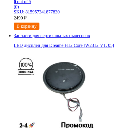
0
out of 5
(0)
SKU: 815957341877830
2490
₽
В корзину
Запчасти для вертикальных пылесосов
LED дисплей для Dreame H12 Core [W2312-V1. 05]