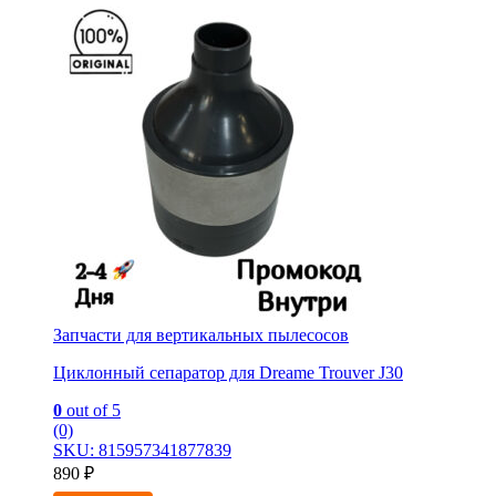
Запчасти для вертикальных пылесосов
Циклонный сепаратор для Dreame Trouver J30
0
out of 5
(0)
SKU: 815957341877839
890
₽