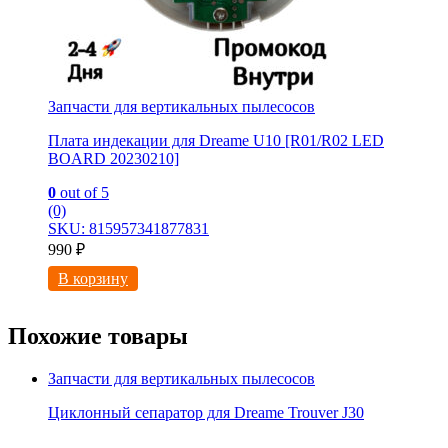
Запчасти для вертикальных пылесосов
Плата индекации для Dreame U10 [R01/R02 LED
BOARD 20230210]
0
out of 5
(0)
SKU: 815957341877831
990
₽
В корзину
Похожие товары
Запчасти для вертикальных пылесосов
Циклонный сепаратор для Dreame Trouver J30