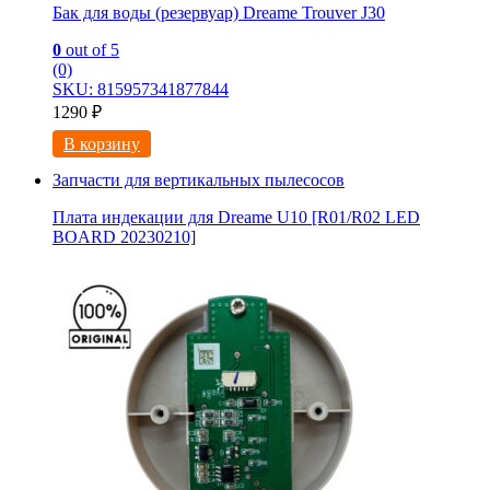
Бак для воды (резервуар) Dreame Trouver J30
0
out of 5
(0)
SKU: 815957341877844
1290
₽
В корзину
Запчасти для вертикальных пылесосов
Плата индекации для Dreame U10 [R01/R02 LED
BOARD 20230210]