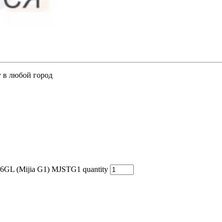
у в любой город
6GL (Mijia G1) MJSTG1 quantity