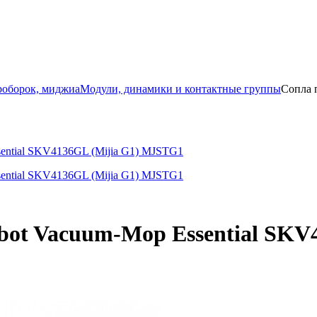
роборок, миджиа
Модули, динамики и контактные группы
Cопла 
bot Vacuum-Mop Essential SKV