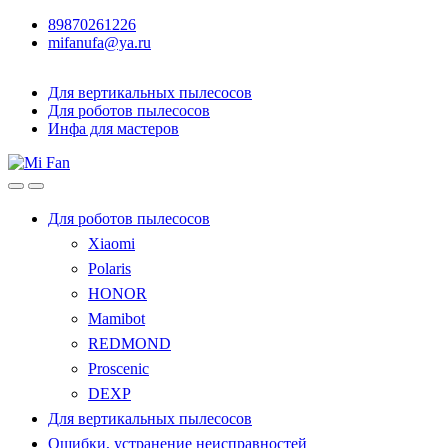
89870261226
mifanufa@ya.ru
Для вертикальных пылесосов
Для роботов пылесосов
Инфа для мастеров
Для роботов пылесосов
Xiaomi
Polaris
HONOR
Mamibot
REDMOND
Proscenic
DEXP
Для вертикальных пылесосов
Ошибки, устранение неисправностей