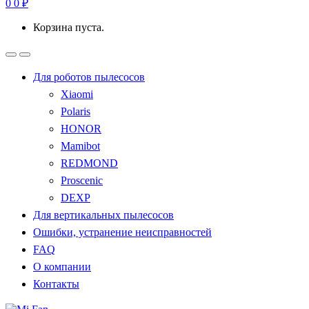
0
0
₽
Корзина пуста.
Для роботов пылесосов
Xiaomi
Polaris
HONOR
Mamibot
REDMOND
Proscenic
DEXP
Для вертикальных пылесосов
Ошибки, устранение неисправностей
FAQ
О компании
Контакты