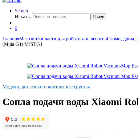
Search
Искать:
Поиск
0
Главная
Магазин
Запчасти для роботов-пылесосов
Сяоми, дрим, 
(Mijia G1) MJSTG1
Модули, динамики и контактные группы
Cопла подачи воды Xiaomi Ro