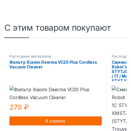
С этим товаром покупают
Расходные материалы
Расходны
Фильтр Xiaomi Deerma VC20 Plus Cordless
Сменная 
Vacuum Cleaner
Robot Va
STYTJ01
/ 1T / Mo
STYTJ03Z
Dreame D
270
₽
В корзину