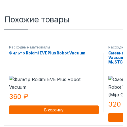
Похожие товары
Расходные материалы
Расходны
Фильтр Roidmi EVE Plus Robot Vacuum
Сменная 
Vacuum-M
MJSTG1
360
₽
320
В корзину