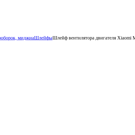
роборок, миджиа
Шлейфы
Шлейф вентилятора двигателя Xiaomi M