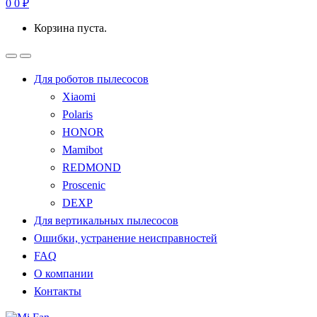
0
0
₽
Корзина пуста.
Для роботов пылесосов
Xiaomi
Polaris
HONOR
Mamibot
REDMOND
Proscenic
DEXP
Для вертикальных пылесосов
Ошибки, устранение неисправностей
FAQ
О компании
Контакты