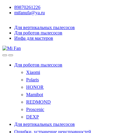
89870261226
mifanufa@ya.ru
Для вертикальных пылесосов
Для роботов пылесосов
Инфа для мастеров
Для роботов пылесосов
Xiaomi
Polaris
HONOR
Mamibot
REDMOND
Proscenic
DEXP
Для вертикальных пылесосов
Ошибки, устранение неисправностей