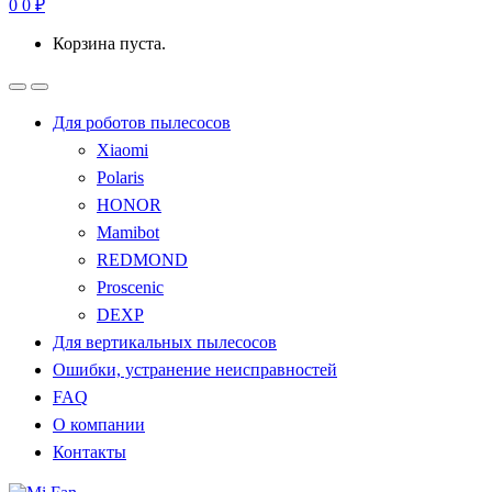
0
0
₽
Корзина пуста.
Для роботов пылесосов
Xiaomi
Polaris
HONOR
Mamibot
REDMOND
Proscenic
DEXP
Для вертикальных пылесосов
Ошибки, устранение неисправностей
FAQ
О компании
Контакты