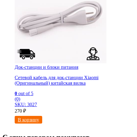
Док-станции и блоки питания
Сетевой кабель для док-станции Xiaomi
(Оригинальный) китайская вилка
0
out of 5
(0)
SKU: 3027
270
₽
В корзину