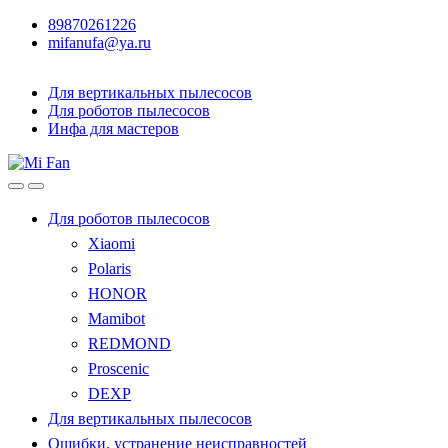
89870261226
mifanufa@ya.ru
Для вертикальных пылесосов
Для роботов пылесосов
Инфа для мастеров
Для роботов пылесосов
Xiaomi
Polaris
HONOR
Mamibot
REDMOND
Proscenic
DEXP
Для вертикальных пылесосов
Ошибки, устранение неисправностей