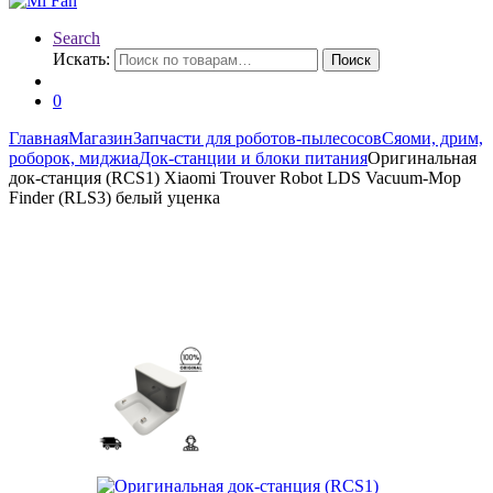
Search
Искать:
Поиск
0
Главная
Магазин
Запчасти для роботов-пылесосов
Сяоми, дрим,
роборок, миджиа
Док-станции и блоки питания
Оригинальная
док-станция (RCS1) Xiaomi Trouver Robot LDS Vacuum-Mop
Finder (RLS3) белый уценка