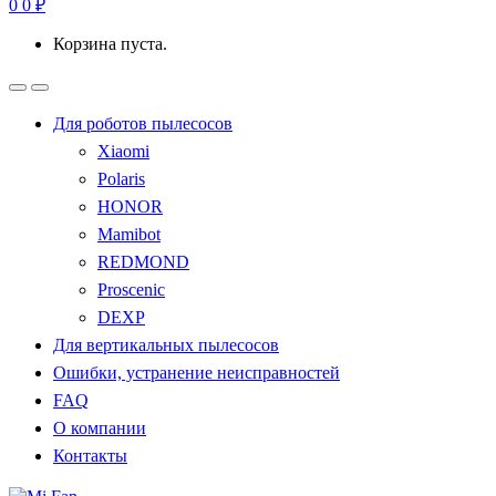
0
0
₽
Корзина пуста.
Для роботов пылесосов
Xiaomi
Polaris
HONOR
Mamibot
REDMOND
Proscenic
DEXP
Для вертикальных пылесосов
Ошибки, устранение неисправностей
FAQ
О компании
Контакты