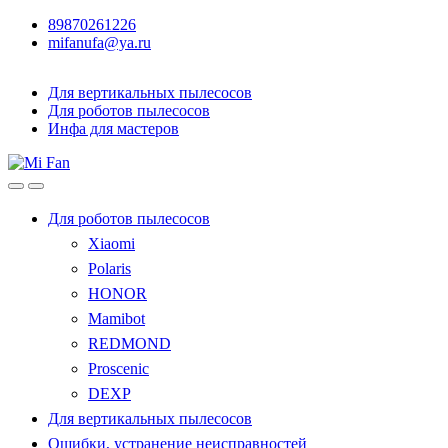
89870261226
mifanufa@ya.ru
Для вертикальных пылесосов
Для роботов пылесосов
Инфа для мастеров
Для роботов пылесосов
Xiaomi
Polaris
HONOR
Mamibot
REDMOND
Proscenic
DEXP
Для вертикальных пылесосов
Ошибки, устранение неисправностей