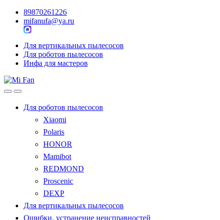
89870261226
mifanufa@ya.ru
Для вертикальных пылесосов
Для роботов пылесосов
Инфа для мастеров
Для роботов пылесосов
Xiaomi
Polaris
HONOR
Mamibot
REDMOND
Proscenic
DEXP
Для вертикальных пылесосов
Ошибки, устранение неисправностей