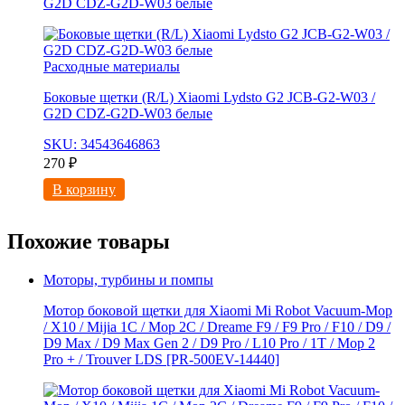
G2D CDZ-G2D-W03 белые
Расходные материалы
Боковые щетки (R/L) Xiaomi Lydsto G2 JCB-G2-W03 /
G2D CDZ-G2D-W03 белые
SKU: 34543646863
270
₽
В корзину
Похожие товары
Моторы, турбины и помпы
Мотор боковой щетки для Xiaomi Mi Robot Vacuum-Mop
/ X10 / Mijia 1C / Mop 2C / Dreame F9 / F9 Pro / F10 / D9 /
D9 Max / D9 Мах Gen 2 / D9 Pro / L10 Pro / 1T / Mop 2
Pro + / Trouver LDS [PR-500EV-14440]