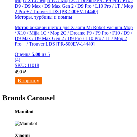
Моторы, турбины и помпы
Мотор боковой щетки для Xiaomi Mi Robot Vacuum-Mop
/ X10 / Mijia 1C / Mop 2C / Dreame F9 / F9 Pro / F10 / D9 /
D9 Max / D9 Мах Gen 2 / D9 Pro / L10 Pro / 1T / Mop 2
Pro + / Trouver LDS [PR-500EV-14440]
Оценка
5.00
из 5
(4)
SKU: 11018
490
₽
В корзину
Brands Carousel
Mamibot
Xiaomi