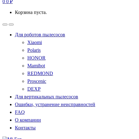
0
0
₽
Корзина пуста.
Для роботов пылесосов
Xiaomi
Polaris
HONOR
Mamibot
REDMOND
Proscenic
DEXP
Для вертикальных пылесосов
Ошибки, устранение неисправностей
FAQ
О компании
Контакты