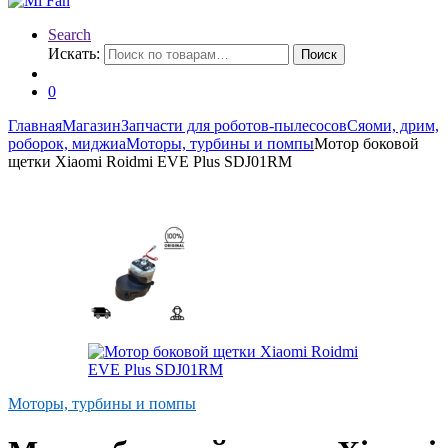
Search
Искать:
Поиск
0
Главная
Магазин
Запчасти для роботов-пылесосов
Сяоми, дрим,
роборок, миджиа
Моторы, турбины и помпы
Мотор боковой
щетки Xiaomi Roidmi EVE Plus SDJ01RM
Моторы, турбины и помпы