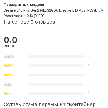
Подходит для модели
Dreame D10 Plus Gen2 (RLD32GD), Drеаmе D10 Рlus (RLS3D), Mi
Robot Vacuum X10 (B102GL)
На основе 0 отзывов
0.0
всего
0
0
0
0
0
Оставь отзыв первым на “Контейнер