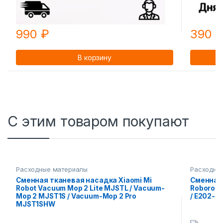
990
₽
390
В корзину
С этим товаром покупают
Расходные материалы
Расходны
Сменная тканевая насадка Xiaomi Mi
Сменная 
Robot Vacuum Mop 2 Lite MJSTL / Vacuum-
Roborock 
Mop 2 MJST1S / Vacuum-Mop 2 Pro
/ E202-02
MJST1SHW