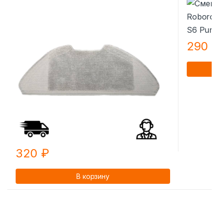
290
320
₽
В корзину