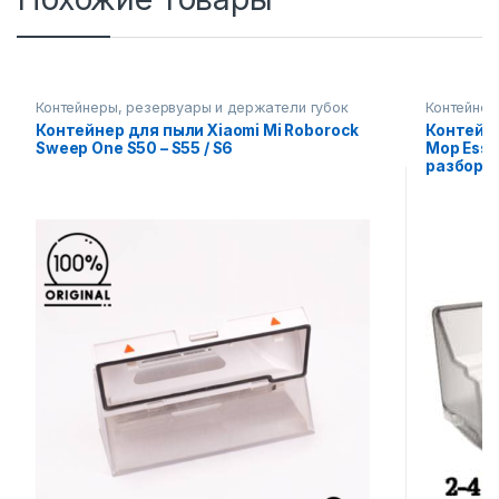
Контейнеры, резервуары и держатели губок
Контейнер
Контейнер для пыли Xiaomi Mi Roborock
Контейне
Sweep One S50 – S55 / S6
Mop Esse
разбора