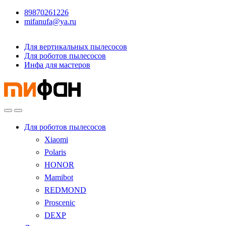
89870261226
mifanufa@ya.ru
Для вертикальных пылесосов
Для роботов пылесосов
Инфа для мастеров
Для роботов пылесосов
Xiaomi
Polaris
HONOR
Mamibot
REDMOND
Proscenic
DEXP