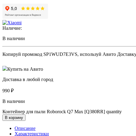
Наличие:
В наличии
Копируй промокод
SP1WUD7E3VS
, используй Авито Доставк
Купить на Авито
Доставка в любой город
990
₽
В наличии
Контейнер для пыли Roborock Q7 Max [Q380RR] quantity
В корзину
Описание
Характеристики