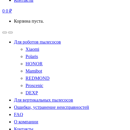
Контакты
0
0
₽
Корзина пуста.
Для роботов пылесосов
Xiaomi
Polaris
HONOR
Mamibot
REDMOND
Proscenic
DEXP
Для вертикальных пылесосов
Ошибки, устранение неисправностей
FAQ
О компании
Контакты