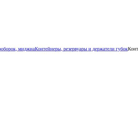
роборок, миджиа
Контейнеры, резервуары и держатели губок
Конт