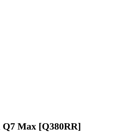
k Q7 Max [Q380RR]