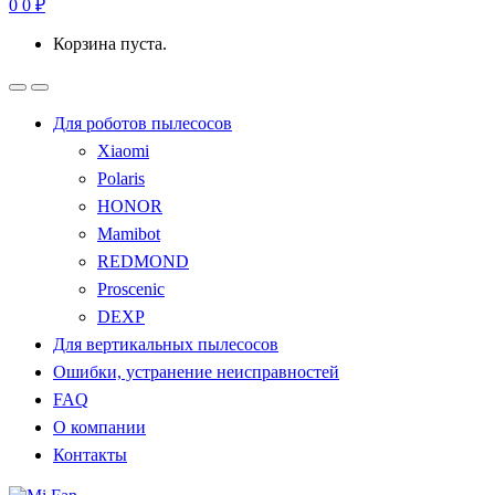
0
0
₽
Корзина пуста.
Для роботов пылесосов
Xiaomi
Polaris
HONOR
Mamibot
REDMOND
Proscenic
DEXP
Для вертикальных пылесосов
Ошибки, устранение неисправностей
FAQ
О компании
Контакты