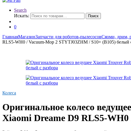
Search
Искать:
Поиск
0
Главная
Магазин
Запчасти для роботов-пылесосов
Сяоми, дрим, 
RLS5-WH0 / Vacuum-Mop 2 STYTJ03ZHM / S10+ (B105) белый с
Колеса
Оригинальное колесо ведущее
Xiaomi Dreame D9 RLS5-WH0 /