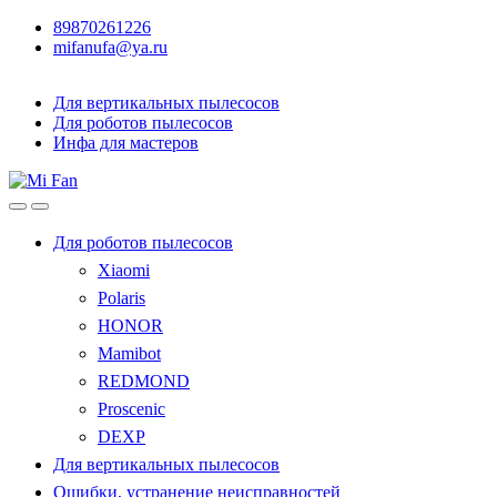
89870261226
mifanufa@ya.ru
Для вертикальных пылесосов
Для роботов пылесосов
Инфа для мастеров
Для роботов пылесосов
Xiaomi
Polaris
HONOR
Mamibot
REDMOND
Proscenic
DEXP
Для вертикальных пылесосов
Ошибки, устранение неисправностей