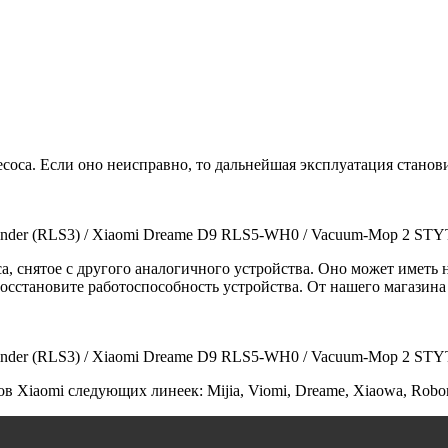
соса. Если оно неисправно, то дальнейшая эксплуатация станов
inder (RLS3) / Xiaomi Dreame D9 RLS5-WH0 / Vacuum-Mop 2 ST
а, снятое с другого аналогичного устройства. Оно может иметь 
восстановите работоспособность устройства. От нашего магазин
inder (RLS3) / Xiaomi Dreame D9 RLS5-WH0 / Vacuum-Mop 2 ST
 Xiaomi следующих линеек: Mijia, Viomi, Dreame, Xiaowa, Roboro