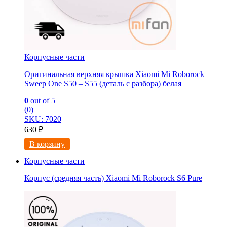
Корпусные части
Оригинальная верхняя крышка Xiaomi Mi Roborock
Sweep One S50 – S55 (деталь с разбора) белая
0
out of 5
(0)
SKU: 7020
630
₽
В корзину
Корпусные части
Корпус (средняя часть) Xiaomi Mi Roborock S6 Pure