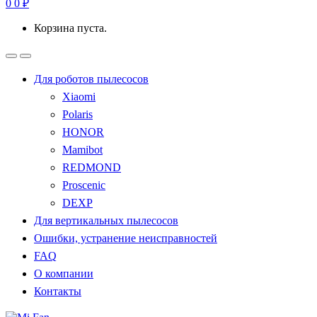
0
0
₽
Корзина пуста.
Для роботов пылесосов
Xiaomi
Polaris
HONOR
Mamibot
REDMOND
Proscenic
DEXP
Для вертикальных пылесосов
Ошибки, устранение неисправностей
FAQ
О компании
Контакты