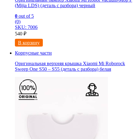
(Mijia LDS) (деталь с разбора) черный
0
out of 5
(0)
SKU: 7006
540
₽
В корзину
Корпусные части
Оригинальная верхняя крышка Xiaomi Mi Roborock
Sweep One S50 – S55 (деталь с разбора) белая