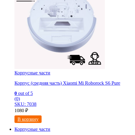
Корпусные части
Корпус (средняя часть) Xiaomi Mi Roborock S6 Pure
0
out of 5
(0)
SKU: 7038
1080
₽
В корзину
Корпусные части