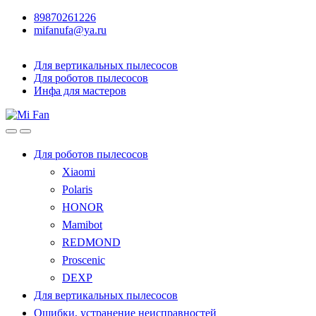
89870261226
mifanufa@ya.ru
Для вертикальных пылесосов
Для роботов пылесосов
Инфа для мастеров
Для роботов пылесосов
Xiaomi
Polaris
HONOR
Mamibot
REDMOND
Proscenic
DEXP
Для вертикальных пылесосов
Ошибки, устранение неисправностей