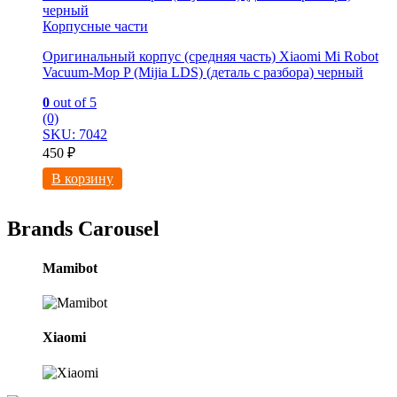
Корпусные части
Оригинальный корпус (средняя часть) Xiaomi Mi Robot
Vacuum-Mop P (Mijia LDS) (деталь с разбора) черный
0
out of 5
(0)
SKU: 7042
450
₽
В корзину
Brands Carousel
Mamibot
Xiaomi