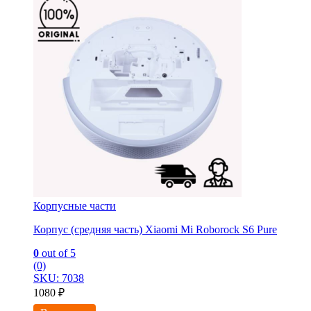
Корпусные части
Корпус (средняя часть) Xiaomi Mi Roborock S6 Pure
0
out of 5
(0)
SKU: 7038
1080
₽