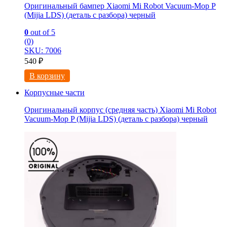
Оригинальный бампер Xiaomi Mi Robot Vacuum-Mop P
(Mijia LDS) (деталь с разбора) черный
0
out of 5
(0)
SKU: 7006
540
₽
В корзину
Корпусные части
Оригинальный корпус (средняя часть) Xiaomi Mi Robot
Vacuum-Mop P (Mijia LDS) (деталь с разбора) черный