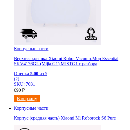
Корпусные части
Верхняя крышка Xiaomi Robot Vacuum-Mop Essential
SKV4136GL (Mijia G1) MJSTG1 с разбора
Оценка
5.00
из 5
(2)
SKU: 7031
690
₽
В корзину
Корпусные части
Корпус (средняя часть) Xiaomi Mi Roborock S6 Pure