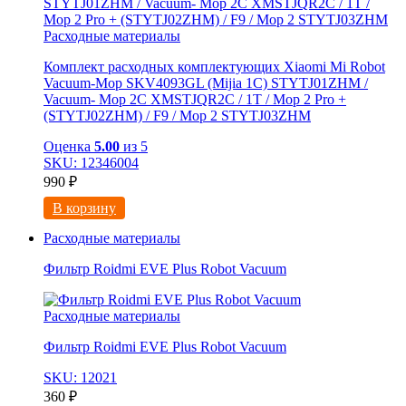
Расходные материалы
Комплект расходных комплектующих Xiaomi Mi Robot
Vacuum-Mop SKV4093GL (Mijia 1C) STYTJ01ZHM /
Vacuum- Mop 2C XMSTJQR2C / 1T / Mop 2 Pro +
(STYTJ02ZHM) / F9 / Mop 2 STYTJ03ZHM
Оценка
5.00
из 5
SKU: 12346004
990
₽
В корзину
Расходные материалы
Фильтр Roidmi EVE Plus Robot Vacuum
Расходные материалы
Фильтр Roidmi EVE Plus Robot Vacuum
SKU: 12021
360
₽