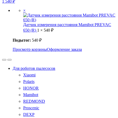
1
540
₽
×
Датчик измерения расстояния Mamibot PREVAC
650 (R)
1 ×
540
₽
Подытог:
540
₽
Просмотр корзины
Оформление заказа
Для роботов пылесосов
Xiaomi
Polaris
HONOR
Mamibot
REDMOND
Proscenic
DEXP