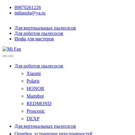
89870261226
mifanufa@ya.ru
Для вертикальных пылесосов
Для роботов пылесосов
Инфа для мастеров
Для роботов пылесосов
Xiaomi
Polaris
HONOR
Mamibot
REDMOND
Proscenic
DEXP
Для вертикальных пылесосов
Ошибки, устранение неисправностей