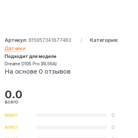
Артикул:
815957341877483
Категория:
Датчики
Подходит для модели
Drеаmе D10S Рrо (RLS6А)
На основе 0 отзывов
0.0
всего
0
0