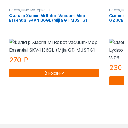
Расходные материалы
Расходны
Фильтр Xiaomi Mi Robot Vacuum-Mop
Сменная 
Essential SKV4136GL (Mijia G1) MJSTG1
G2 JCB-
270
₽
230
В корзину