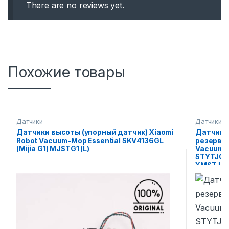
There are no reviews yet.
Похожие товары
Датчики
Датчики
Датчики высоты (упорный датчик) Xiaomi
Датчик 
Robot Vacuum-Mop Essential SKV4136GL
резервуа
(Mijia G1) MJSTG1 (L)
Vacuum-M
STYTJ01Z
XMSTJQ