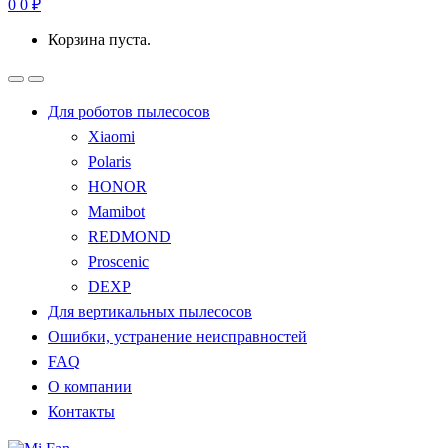
0
0
₽
Корзина пуста.
Для роботов пылесосов
Xiaomi
Polaris
HONOR
Mamibot
REDMOND
Proscenic
DEXP
Для вертикальных пылесосов
Ошибки, устранение неисправностей
FAQ
О компании
Контакты