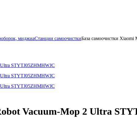
роборок, миджиа
Станции самоочистки
База самоочистки Xiaom
i Robot Vacuum-Mop 2 Ultra 