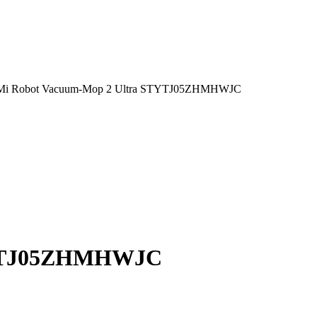
i Mi Robot Vacuum-Mop 2 Ultra STYTJ05ZHMHWJC
STYTJ05ZHMHWJC