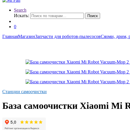
Search
Искать:
Поиск
0
Главная
Магазин
Запчасти для роботов-пылесосов
Сяоми, дрим, 
Станции самоочистки
База самоочистки Xiaomi M