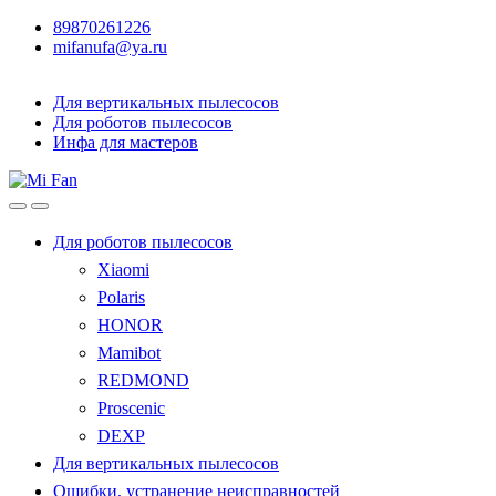
89870261226
mifanufa@ya.ru
Для вертикальных пылесосов
Для роботов пылесосов
Инфа для мастеров
Для роботов пылесосов
Xiaomi
Polaris
HONOR
Mamibot
REDMOND
Proscenic
DEXP
Для вертикальных пылесосов
Ошибки, устранение неисправностей