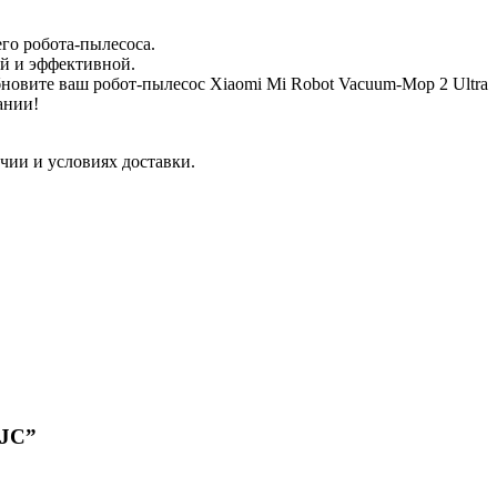
го робота-пылесоса.
ой и эффективной.
бновите ваш робот-пылесос Xiaomi Mi Robot Vacuum-Mop 2 Ultra
ании!
чии и условиях доставки.
WJC”