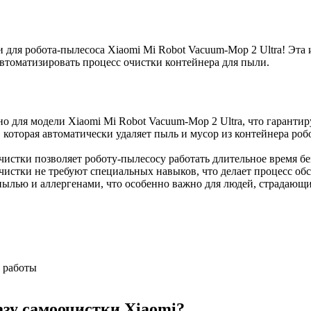
 для робота-пылесоса Xiaomi Mi Robot Vacuum-Mop 2 Ultra! Эта
втоматизировать процесс очистки контейнера для пыли.
но для модели Xiaomi Mi Robot Vacuum-Mop 2 Ultra, что гаранти
которая автоматически удаляет пыль и мусор из контейнера робо
чистки позволяет роботу-пылесосу работать длительное время б
очистки не требуют специальных навыков, что делает процесс о
пылью и аллергенами, что особенно важно для людей, страдающи
 работы
зу самоочистки Xiaomi?