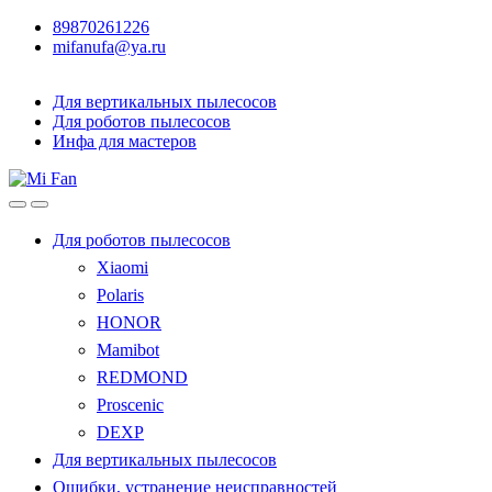
89870261226
mifanufa@ya.ru
Для вертикальных пылесосов
Для роботов пылесосов
Инфа для мастеров
Для роботов пылесосов
Xiaomi
Polaris
HONOR
Mamibot
REDMOND
Proscenic
DEXP
Для вертикальных пылесосов
Ошибки, устранение неисправностей