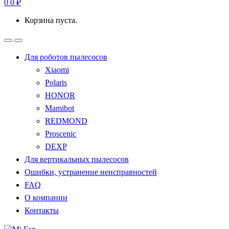
0
0
₽
Корзина пуста.
Для роботов пылесосов
Xiaomi
Polaris
HONOR
Mamibot
REDMOND
Proscenic
DEXP
Для вертикальных пылесосов
Ошибки, устранение неисправностей
FAQ
О компании
Контакты