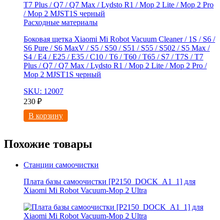
Расходные материалы
Боковая щетка Xiaomi Mi Robot Vacuum Cleaner / 1S / S6 /
S6 Pure / S6 MaxV / S5 / S50 / S51 / S55 / S502 / S5 Max /
S4 / E4 / E25 / E35 / C10 / T6 / T60 / T65 / S7 / T7S / T7
Plus / Q7 / Q7 Max / Lydsto R1 / Mop 2 Lite / Mop 2 Pro /
Mop 2 MJST1S черный
SKU: 12007
230
₽
В корзину
Похожие товары
Станции самоочистки
Плата базы самоочистки [P2150_DOCK_A1_1] для
Xiaomi Mi Robot Vacuum-Mop 2 Ultra