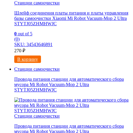
Станции самоочистки
Шлейф соединения платы питания и платы управления
базы самоочистки Xiaomi Mi Robot Vacuum-Mop 2 Ultra
STYTJ05ZHMHWJC
0
out of 5
(0)
SKU: 34543646891
270
₽
В корзину
Станции самоочистки
Провода питания станции для автоматического сбора
мусора Mi Robot Vacuum-Mop 2 Ultra
STYTJ05ZHMHWJC
Станции самоочистки
Провода питания станции для автоматического сбора
мусора Mi Robot Vacuum-Mop 2 Ultra