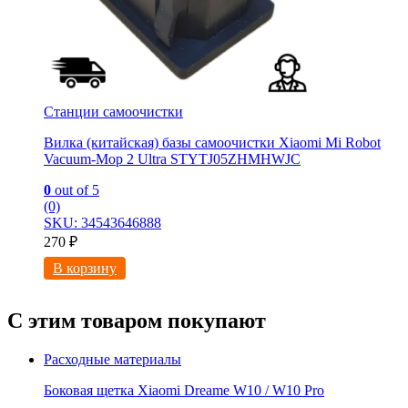
Станции самоочистки
Вилка (китайская) базы самоочистки Xiaomi Mi Robot
Vacuum-Mop 2 Ultra STYTJ05ZHMHWJC
0
out of 5
(0)
SKU: 34543646888
270
₽
В корзину
С этим товаром покупают
Расходные материалы
Боковая щетка Xiaomi Dreame W10 / W10 Pro