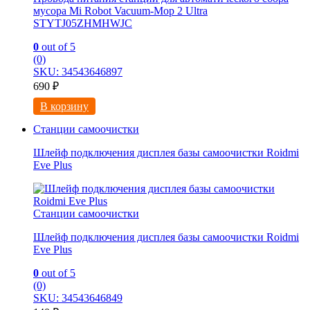
мусора Mi Robot Vacuum-Mop 2 Ultra
STYTJ05ZHMHWJC
0
out of 5
(0)
SKU: 34543646897
690
₽
В корзину
Станции самоочистки
Шлейф подключения дисплея базы самоочистки Roidmi
Eve Plus
Станции самоочистки
Шлейф подключения дисплея базы самоочистки Roidmi
Eve Plus
0
out of 5
(0)
SKU: 34543646849