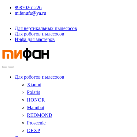
89870261226
mifanufa@ya.ru
Для вертикальных пылесосов
Для роботов пылесосов
Инфа для мастеров
Для роботов пылесосов
Xiaomi
Polaris
HONOR
Mamibot
REDMOND
Proscenic
DEXP