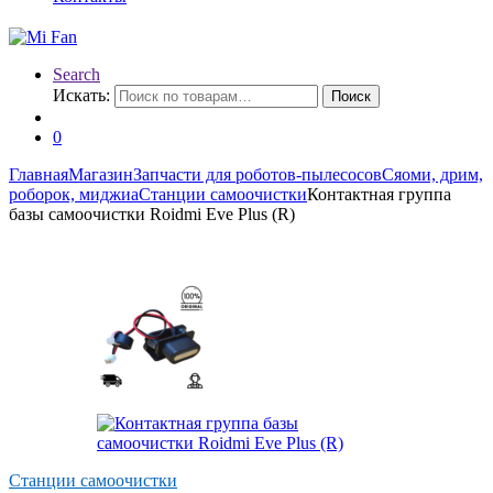
Search
Искать:
Поиск
0
Главная
Магазин
Запчасти для роботов-пылесосов
Сяоми, дрим,
роборок, миджиа
Станции самоочистки
Контактная группа
базы самоочистки Roidmi Eve Plus (R)
Станции самоочистки