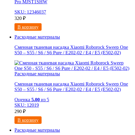
Pro MJST1SHW
SKU: 12346037
320
₽
В корзину
Расходные материалы
Сменная тканевая насадка Xiaomi Roborock Sweep One
S50 – S55 / S6 / S6 Pure / E202-02 / E4 / E5 (E502-02)
Расходные материалы
Сменная тканевая насадка Xiaomi Roborock Sweep One
S50 – S55 / S6 / S6 Pure / E202-02 / E4 / E5 (E502-02)
Оценка
5.00
из 5
SKU: 12019
290
₽
В корзину
Расходные материалы