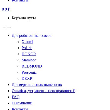
Контакты
0
0
₽
Корзина пуста.
Для роботов пылесосов
Xiaomi
Polaris
HONOR
Mamibot
REDMOND
Proscenic
DEXP
Для вертикальных пылесосов
Ошибки, устранение неисправностей
FAQ
О компании
Контакты