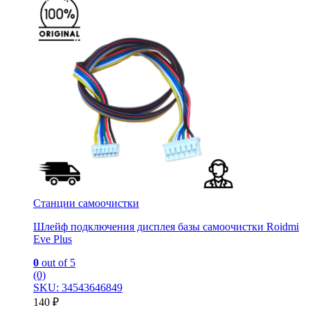
Станции самоочистки
Шлейф подключения дисплея базы самоочистки Roidmi
Eve Plus
0
out of 5
(0)
SKU: 34543646849
140
₽