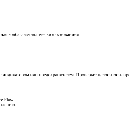
нная колба с металлическим основанием
 с индикатором или предохранителем. Проверьте целостность про
e Plus.
еплению.