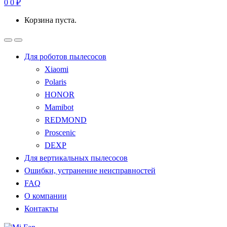
0
0
₽
Корзина пуста.
Для роботов пылесосов
Xiaomi
Polaris
HONOR
Mamibot
REDMOND
Proscenic
DEXP
Для вертикальных пылесосов
Ошибки, устранение неисправностей
FAQ
О компании
Контакты