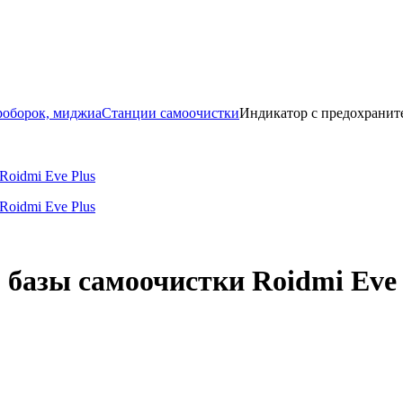
роборок, миджиа
Станции самоочистки
Индикатор с предохраните
 базы самоочистки Roidmi Eve 