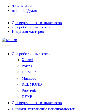
89870261226
mifanufa@ya.ru
Для вертикальных пылесосов
Для роботов пылесосов
Инфа для мастеров
Для роботов пылесосов
Xiaomi
Polaris
HONOR
Mamibot
REDMOND
Proscenic
DEXP
Для вертикальных пылесосов
Ошибки, устранение неисправностей